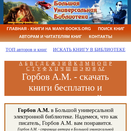
ГЛАВНАЯ - КНИГИ НА MANY-BOOKS.ORG
ПОИСК КНИГ
АВТОРАМ И ЧИТАТЕЛЯМ КНИГ
КОНТАКТЫ
ТОП авторов и книг
ИСКАТЬ КНИГУ В БИБЛИОТЕКЕ
А
Б
В
Г
Д
Е
Ж
З
И
Й
К
Л
М
Н
О
П
Р
С
Т
У
Ф
Х
Ц
Ч
Ш
Щ
Э
Ю
Я
AZ
Горбов А.М. - скачать
книги бесплатно и
читать книги онлайн
Горбов А.М.
в Большой универсальной
электронной библиотеке. Надемеся, что как
писатель, Горбов А.М. вам понравится.
Горбов А.М. - страница автора в Большой универсальной