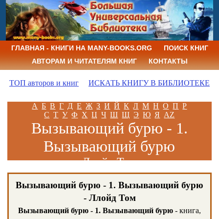
ГЛАВНАЯ - КНИГИ НА MANY-BOOKS.ORG
ПОИСК КНИГ
АВТОРАМ И ЧИТАТЕЛЯМ КНИГ
КОНТАКТЫ
ТОП авторов и книг
ИСКАТЬ КНИГУ В БИБЛИОТЕКЕ
А
Б
В
Г
Д
Е
Ж
З
И
Й
К
Л
М
Н
О
П
Р
С
Т
У
Ф
Х
Ц
Ч
Ш
Щ
Э
Ю
Я
AZ
Вызывающий бурю - 1.
Вызывающий бурю
Ллойд Том
Вызывающий бурю - 1. Вызывающий бурю
- Ллойд Том
Вызывающий бурю - 1. Вызывающий бурю
- книга,