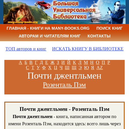
ГЛАВНАЯ - КНИГИ НА MANY-BOOKS.ORG
ПОИСК КНИГ
АВТОРАМ И ЧИТАТЕЛЯМ КНИГ
КОНТАКТЫ
ТОП авторов и книг
ИСКАТЬ КНИГУ В БИБЛИОТЕКЕ
А
Б
В
Г
Д
Е
Ж
З
И
Й
К
Л
М
Н
О
П
Р
С
Т
У
Ф
Х
Ц
Ч
Ш
Щ
Э
Ю
Я
AZ
Почти джентльмен
Розенталь Пэм
Почти джентльмен - Розенталь Пэм
Почти джентльмен
- книга, написанная автором по
имени Розенталь Пэм, находится здесь: всего лишь через