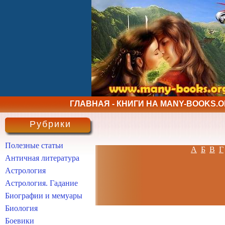
ГЛАВНАЯ - КНИГИ НА MANY-BOOKS.
Рубрики
Полезные статьи
А
Б
В
Г
Античная литература
Астрология
Астрология. Гадание
Биографии и мемуары
Биология
Боевики