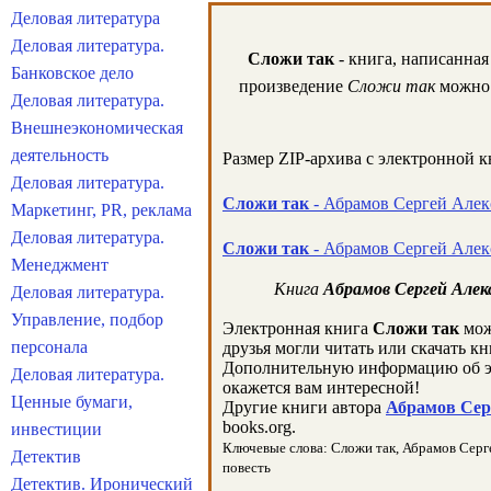
Деловая литература
Деловая литература.
Сложи так
- книга, написанная
Банковское дело
произведение
Сложи так
можно 
Деловая литература.
Внешнеэкономическая
деятельность
Размер ZIP-архива c электронной 
Деловая литература.
Сложи так
- Абрамов Сергей Алекс
Маркетинг, PR, реклама
Деловая литература.
Сложи так
- Абрамов Сергей Алек
Менеджмент
Книга
Абрамов Сергей Алек
Деловая литература.
Управление, подбор
Электронная книга
Сложи так
мож
персонала
друзья могли читать или скачать к
Дополнительную информацию об э
Деловая литература.
окажется вам интересной!
Ценные бумаги,
Другие книги автора
Абрамов Серг
books.org.
инвестиции
Ключевые слова: Сложи так, Абрамов Сергей
Детектив
повесть
Детектив. Иронический