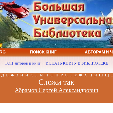
ORG
ПОИСК КНИГ
АВТОРАМ И 
ТОП авторов и книг
ИСКАТЬ КНИГУ В БИБЛИОТЕКЕ
Д
Е
Ж
З
И
Й
К
Л
М
Н
О
П
Р
С
Т
У
Ф
Х
Ц
Ч
Ш
Щ
Сложи так
Абрамов Сергей Александрович