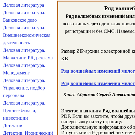
Деловая литература
Ряд волшеб
Деловая литература.
Ряд волшебных изменений мил
Банковское дело
всего лишь через один клик прои
Деловая литература.
регистрации и без СМС. Надеемся
Внешнеэкономическая
деятельность
Деловая литература.
Размер ZIP-архива c электронной 
Маркетинг, PR, реклама
KB
Деловая литература.
Ряд волшебных изменений милог
Менеджмент
Деловая литература.
Ряд волшебных изменений милог
Управление, подбор
Книга
Абрамов Сергей Александр
персонала
Деловая литература.
Ценные бумаги,
Электронная книга
Ряд волшебны
PDF. Если вы захотите, чтобы друз
инвестиции
гиперссылку на эту страницу.
Детектив
Дополнительную информацию об э
И пусть книга Ряд волшебных изме
Детектив. Иронический