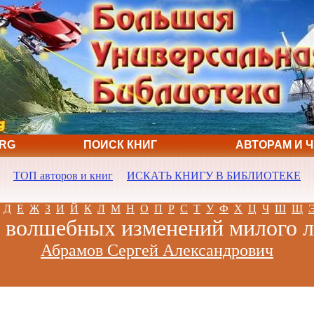
ORG
ПОИСК КНИГ
АВТОРАМ И 
ТОП авторов и книг
ИСКАТЬ КНИГУ В БИБЛИОТЕКЕ
Д
Е
Ж
З
И
Й
К
Л
М
Н
О
П
Р
С
Т
У
Ф
Х
Ц
Ч
Ш
Щ
 волшебных изменений милого 
Абрамов Сергей Александрович