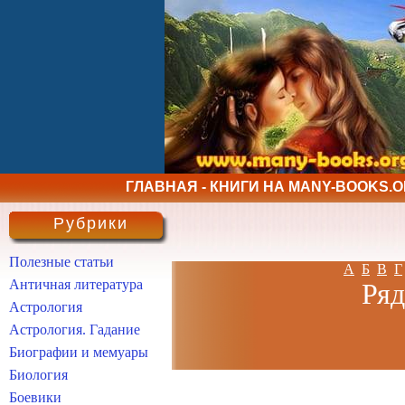
ГЛАВНАЯ - КНИГИ НА MANY-BOOKS.
Рубрики
Полезные статьи
А
Б
В
Г
Античная литература
Ряд
Астрология
Астрология. Гадание
Биографии и мемуары
Биология
Боевики