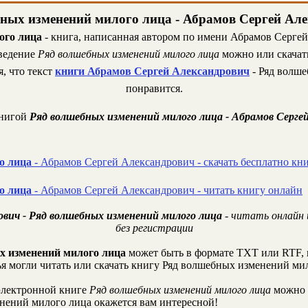
ных изменений милого лица - Абрамов Сергей Ал
ого лица
- книга, написанная автором по имени Абрамов Сергей 
зведение
Ряд волшебных изменений милого лица
можно или скачать
, что текст
книги Абрамов Сергей Александрович
- Ряд волш
понравится.
книгой
Ряд волшебных изменений милого лица - Абрамов Серге
о лица
- Абрамов Сергей Александрович - скачать бесплатно кн
о лица
- Абрамов Сергей Александрович - читать книгу онлайн
ович - Ряд волшебных изменений милого лица
- читать онлайн 
без регистрации
х изменений милого лица
может быть в формате TXT или RTF, 
ья могли читать или скачать книгу Ряд волшебных изменений ми
лектронной книге
Ряд волшебных изменений милого лица
можно 
нений милого лица окажется вам интересной!