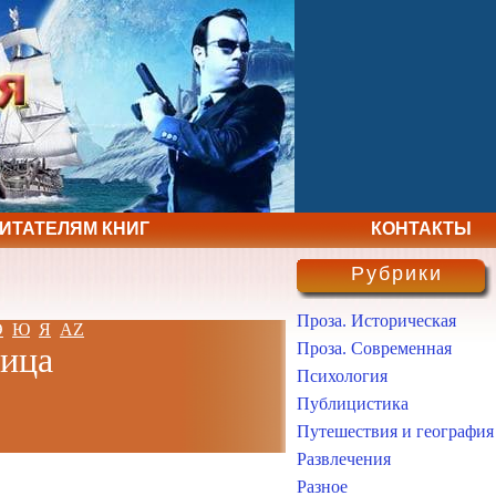
ЧИТАТЕЛЯМ КНИГ
КОНТАКТЫ
Рубрики
Проза. Историческая
Э
Ю
Я
AZ
Проза. Современная
лица
Психология
Публицистика
Путешествия и география
Развлечения
Разное