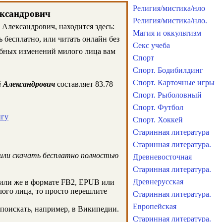
Религия/мистика/нло
ександрович
Религия/мистика/нло.
Александрович, находится здесь:
Магия и оккультизм
 бесплатно, или читать онлайн без
Секс учеба
ебных изменений милого лица вам
Спорт
Спорт. Бодибилдинг
Спорт. Карточные игры
й Александрович
составляет 83.78
Спорт. Рыболовный
Спорт. Футбол
игу
Спорт. Хоккей
Старинная литература
Старинная литература.
или скачать бесплатно полностью
Древневосточная
Старинная литература.
Древнерусская
или же в формате FB2, EPUB или
лого лица, то просто перешлите
Старинная литература.
Европейская
поискать, например, в Википедии.
Старинная литература.