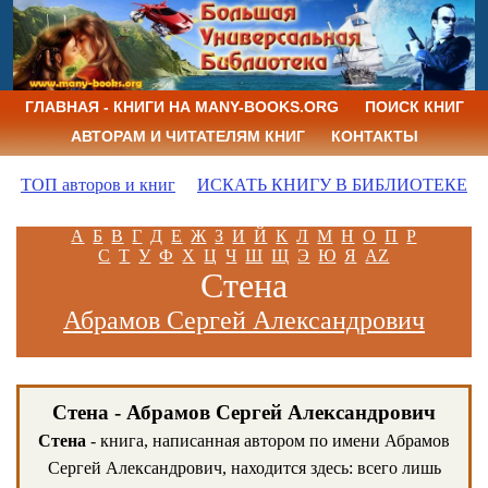
ГЛАВНАЯ - КНИГИ НА MANY-BOOKS.ORG
ПОИСК КНИГ
АВТОРАМ И ЧИТАТЕЛЯМ КНИГ
КОНТАКТЫ
ТОП авторов и книг
ИСКАТЬ КНИГУ В БИБЛИОТЕКЕ
А
Б
В
Г
Д
Е
Ж
З
И
Й
К
Л
М
Н
О
П
Р
С
Т
У
Ф
Х
Ц
Ч
Ш
Щ
Э
Ю
Я
AZ
Стена
Абрамов Сергей Александрович
Стена - Абрамов Сергей Александрович
Стена
- книга, написанная автором по имени Абрамов
Сергей Александрович, находится здесь: всего лишь