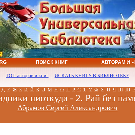
ORG
ПОИСК КНИГ
АВТОРАМ И 
ТОП авторов и книг
ИСКАТЬ КНИГУ В БИБЛИОТЕКЕ
Д
Е
Ж
З
И
Й
К
Л
М
Н
О
П
Р
С
Т
У
Ф
Х
Ц
Ч
Ш
Щ
адники ниоткуда - 2. Рай без пам
Абрамов Сергей Александрович