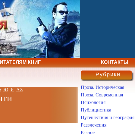
ЧИТАТЕЛЯМ КНИГ
КОНТАКТЫ
Рубрики
Проза. Историческая
Э
Ю
Я
AZ
Проза. Современная
яти
Психология
Публицистика
Путешествия и география
Развлечения
Разное