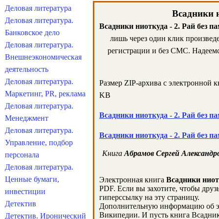
Деловая литература
Всадники н
Деловая литература.
Всадники ниоткуда - 2. Рай без п
Банковское дело
лишь через один клик произве
Деловая литература.
регистрации и без СМС. Надеемс
Внешнеэкономическая
деятельность
Деловая литература.
Размер ZIP-архива c электронной 
Маркетинг, PR, реклама
KB
Деловая литература.
Всадники ниоткуда - 2. Рай без п
Менеджмент
Деловая литература.
Всадники ниоткуда - 2. Рай без п
Управление, подбор
Книга
Абрамов Сергей Александро
персонала
Деловая литература.
Ценные бумаги,
Электронная книга
Всадники ниотк
PDF. Если вы захотите, чтобы друзь
инвестиции
гиперссылку на эту страницу.
Детектив
Дополнительную информацию об э
Википедии. И пусть книга Всадники
Детектив. Иронический