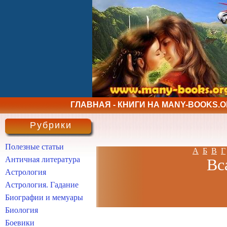
ГЛАВНАЯ - КНИГИ НА MANY-BOOKS.
Рубрики
Полезные статьи
А
Б
В
Г
Античная литература
Вс
Астрология
Астрология. Гадание
Биографии и мемуары
Биология
Боевики