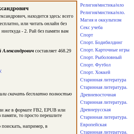
Религия/мистика/нло
ександрович
Религия/мистика/нло.
ксандрович, находится здесь: всего
Магия и оккультизм
есплатно, или читать онлайн без
Секс учеба
ниоткуда - 2. Рай без памяти вам
Спорт
Спорт. Бодибилдинг
Спорт. Карточные игры
й Александрович
составляет 468.29
Спорт. Рыболовный
Спорт. Футбол
у
Спорт. Хоккей
Старинная литература
Старинная литература.
или скачать бесплатно полностью
Древневосточная
Старинная литература.
Древнерусская
ли же в формате FB2, EPUB или
з памяти, то просто перешлите
Старинная литература.
Европейская
поискать, например, в
Старинная литература.