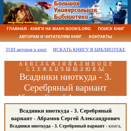
ГЛАВНАЯ - КНИГИ НА MANY-BOOKS.ORG
ПОИСК КНИГ
АВТОРАМ И ЧИТАТЕЛЯМ КНИГ
КОНТАКТЫ
ТОП авторов и книг
ИСКАТЬ КНИГУ В БИБЛИОТЕКЕ
А
Б
В
Г
Д
Е
Ж
З
И
Й
К
Л
М
Н
О
П
Р
С
Т
У
Ф
Х
Ц
Ч
Ш
Щ
Э
Ю
Я
AZ
Всадники ниоткуда - 3.
Серебряный вариант
Абрамов Сергей Александрович
Всадники ниоткуда - 3. Серебряный
вариант - Абрамов Сергей Александрович
Всадники ниоткуда - 3. Серебряный вариант
- книга,