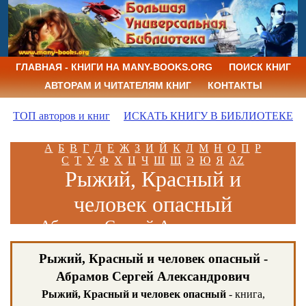
ГЛАВНАЯ - КНИГИ НА MANY-BOOKS.ORG
ПОИСК КНИГ
АВТОРАМ И ЧИТАТЕЛЯМ КНИГ
КОНТАКТЫ
ТОП авторов и книг
ИСКАТЬ КНИГУ В БИБЛИОТЕКЕ
А
Б
В
Г
Д
Е
Ж
З
И
Й
К
Л
М
Н
О
П
Р
С
Т
У
Ф
Х
Ц
Ч
Ш
Щ
Э
Ю
Я
AZ
Рыжий, Красный и
человек опасный
Абрамов Сергей Александрович
Рыжий, Красный и человек опасный -
Абрамов Сергей Александрович
Рыжий, Красный и человек опасный
- книга,