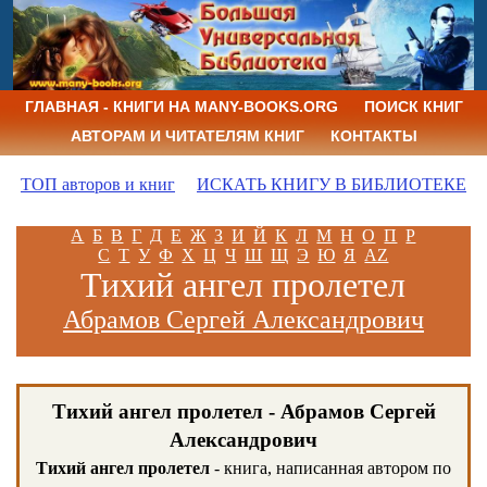
ГЛАВНАЯ - КНИГИ НА MANY-BOOKS.ORG
ПОИСК КНИГ
АВТОРАМ И ЧИТАТЕЛЯМ КНИГ
КОНТАКТЫ
ТОП авторов и книг
ИСКАТЬ КНИГУ В БИБЛИОТЕКЕ
А
Б
В
Г
Д
Е
Ж
З
И
Й
К
Л
М
Н
О
П
Р
С
Т
У
Ф
Х
Ц
Ч
Ш
Щ
Э
Ю
Я
AZ
Тихий ангел пролетел
Абрамов Сергей Александрович
Тихий ангел пролетел - Абрамов Сергей
Александрович
Тихий ангел пролетел
- книга, написанная автором по