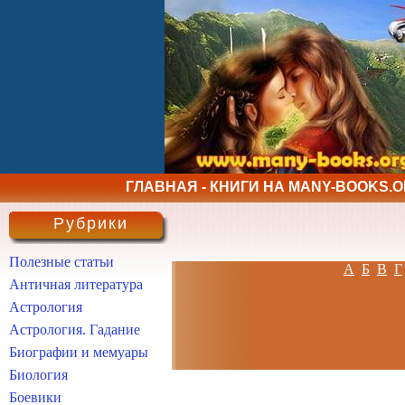
ГЛАВНАЯ - КНИГИ НА MANY-BOOKS.
Рубрики
Полезные статьи
А
Б
В
Г
Античная литература
Астрология
Астрология. Гадание
Биографии и мемуары
Биология
Боевики