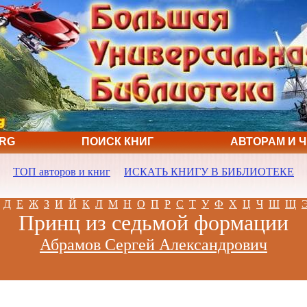
ORG
ПОИСК КНИГ
АВТОРАМ И 
ТОП авторов и книг
ИСКАТЬ КНИГУ В БИБЛИОТЕКЕ
Д
Е
Ж
З
И
Й
К
Л
М
Н
О
П
Р
С
Т
У
Ф
Х
Ц
Ч
Ш
Щ
Принц из седьмой формации
Абрамов Сергей Александрович