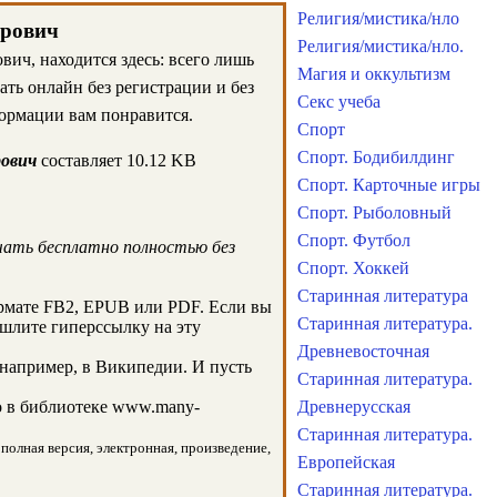
Религия/мистика/нло
дрович
Религия/мистика/нло.
ич, находится здесь: всего лишь
Магия и оккультизм
ать онлайн без регистрации и без
Секс учеба
ормации вам понравится.
Спорт
Спорт. Бодибилдинг
рович
составляет 10.12 KB
Спорт. Карточные игры
Спорт. Рыболовный
Спорт. Футбол
чать бесплатно полностью без
Спорт. Хоккей
Старинная литература
рмате FB2, EPUB или PDF. Если вы
Старинная литература.
ешлите гиперссылку на эту
Древневосточная
например, в Википедии. И пусть
Старинная литература.
 в библиотеке www.many-
Древнерусская
Старинная литература.
полная версия, электронная, произведение,
Европейская
Старинная литература.