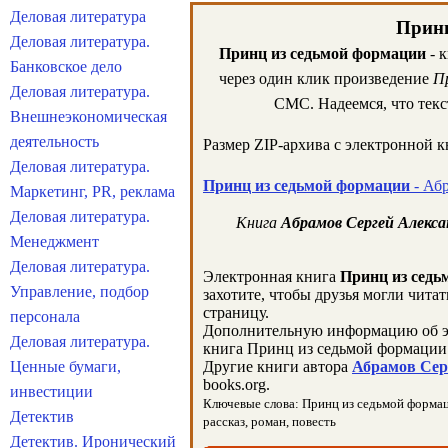
Деловая литература
Принц
Деловая литература.
Принц из седьмой формации
- 
Банковское дело
через один клик произведение
П
Деловая литература.
СМС. Надеемся, что тек
Внешнеэкономическая
деятельность
Размер ZIP-архива c электронной 
Деловая литература.
Принц из седьмой формации
- Абр
Маркетинг, PR, реклама
Деловая литература.
Книга
Абрамов Сергей Алекса
Менеджмент
Деловая литература.
Электронная книга
Принц из седь
Управление, подбор
захотите, чтобы друзья могли чита
страницу.
персонала
Дополнительную информацию об э
Деловая литература.
книга Принц из седьмой формации 
Ценные бумаги,
Другие книги автора
Абрамов Серг
books.org.
инвестиции
Ключевые слова: Принц из седьмой формации
Детектив
рассказ, роман, повесть
Детектив. Иронический