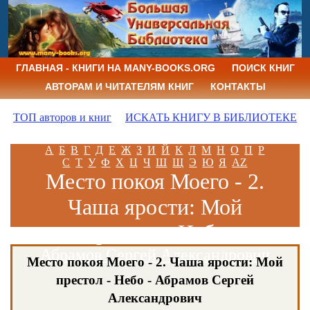
ГЛАВНАЯ - КНИГИ НА MANY-BOOKS.ORG
ПОИСК КНИГ
АВТОРАМ И ЧИТАТЕЛЯМ КНИГ
КОНТАКТЫ
ТОП авторов и книг
ИСКАТЬ КНИГУ В БИБЛИОТЕКЕ
А
Б
В
Г
Д
Е
Ж
З
И
Й
К
Л
М
Н
О
П
Р
С
Т
У
Ф
Х
Ц
Ч
Ш
Щ
Э
Ю
Я
AZ
Место покоя Моего - 2.
Чаша ярости: Мой
престол - Небо
Абрамов Сергей Александрович
Место покоя Моего - 2. Чаша ярости: Мой
престол - Небо - Абрамов Сергей
Александрович