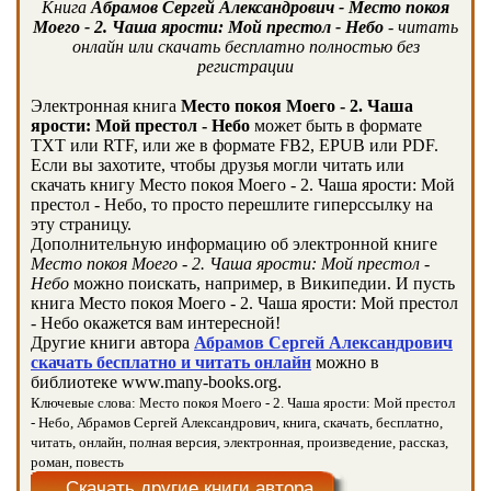
Книга
Абрамов Сергей Александрович - Место покоя
Моего - 2. Чаша ярости: Мой престол - Небо
- читать
онлайн или скачать бесплатно полностью без
регистрации
Электронная книга
Место покоя Моего - 2. Чаша
ярости: Мой престол - Небо
может быть в формате
TXT или RTF, или же в формате FB2, EPUB или PDF.
Если вы захотите, чтобы друзья могли читать или
скачать книгу Место покоя Моего - 2. Чаша ярости: Мой
престол - Небо, то просто перешлите гиперссылку на
эту страницу.
Дополнительную информацию об электронной книге
Место покоя Моего - 2. Чаша ярости: Мой престол -
Небо
можно поискать, например, в Википедии. И пусть
книга Место покоя Моего - 2. Чаша ярости: Мой престол
- Небо окажется вам интересной!
Другие книги автора
Абрамов Сергей Александрович
скачать бесплатно и читать онлайн
можно в
библиотеке www.many-books.org.
Ключевые слова: Место покоя Моего - 2. Чаша ярости: Мой престол
- Небо, Абрамов Сергей Александрович, книга, скачать, бесплатно,
читать, онлайн, полная версия, электронная, произведение, рассказ,
роман, повесть
Скачать другие книги автора