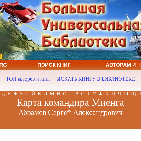
ORG
ПОИСК КНИГ
АВТОРАМ И 
ТОП авторов и книг
ИСКАТЬ КНИГУ В БИБЛИОТЕКЕ
Д
Е
Ж
З
И
Й
К
Л
М
Н
О
П
Р
С
Т
У
Ф
Х
Ц
Ч
Ш
Щ
Карта командира Миенга
Абрамов Сергей Александрович