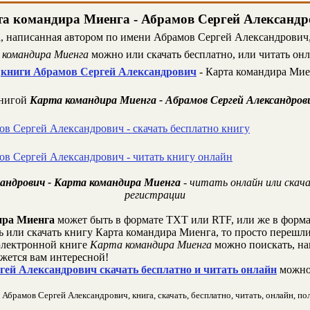
а командира Миенга - Абрамов Сергей Александ
, написанная автором по имени Абрамов Сергей Александрович, 
командира Миенга
можно или скачать бесплатно, или читать онл
т
книги Абрамов Сергей Александрович
- Карта командира Мие
книгой
Карта командира Миенга - Абрамов Сергей Александров
ов Сергей Александрович - скачать бесплатно книгу
ов Сергей Александрович - читать книгу онлайн
сандрович - Карта командира Миенга
- читать онлайн или скач
регистрации
ира Миенга
может быть в формате TXT или RTF, или же в форм
ть или скачать книгу Карта командира Миенга, то просто перешли
лектронной книге
Карта командира Миенга
можно поискать, на
жется вам интересной!
ей Александрович скачать бесплатно и читать онлайн
можно
брамов Сергей Александрович, книга, скачать, бесплатно, читать, онлайн, пол