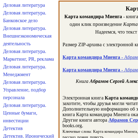
Деловая литература
Карт
Деловая литература.
Карта командира Миенга
- книга
Банковское дело
один клик произведение
Карта 
Деловая литература.
Надеемся, что текс
Внешнеэкономическая
деятельность
Размер ZIP-архива c электронной 
Деловая литература.
Карта командира Миенга
- Абрам
Маркетинг, PR, реклама
Деловая литература.
Карта командира Миенга
- Абрам
Менеджмент
Книга
Абрамов Сергей Алек
Деловая литература.
Управление, подбор
персонала
Электронная книга
Карта команд
захотите, чтобы друзья могли чита
Деловая литература.
Дополнительную информацию об э
Ценные бумаги,
книга Карта командира Миенга ока
Другие книги автора
Абрамов Серг
инвестиции
books.org.
Детектив
Ключевые слова: Карта командира Миенга, А
Детектив. Иронический
рассказ, роман, повесть