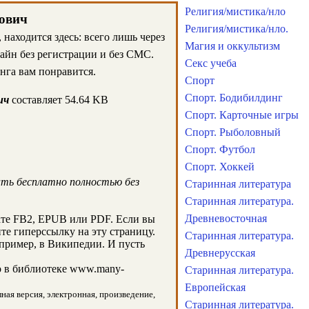
Религия/мистика/нло
рович
Религия/мистика/нло.
находится здесь: всего лишь через
Магия и оккультизм
айн без регистрации и без СМС.
Секс учеба
нга вам понравится.
Спорт
Спорт. Бодибилдинг
ич
составляет 54.64 KB
Спорт. Карточные игры
Спорт. Рыболовный
Спорт. Футбол
Спорт. Хоккей
ать бесплатно полностью без
Старинная литература
Старинная литература.
Древневосточная
ате FB2, EPUB или PDF. Если вы
те гиперссылку на эту страницу.
Старинная литература.
пример, в Википедии. И пусть
Древнерусская
 в библиотеке www.many-
Старинная литература.
Европейская
ная версия, электронная, произведение,
Старинная литература.