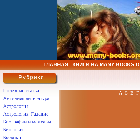
ГЛАВНАЯ - КНИГИ НА MANY-BOOKS.
Рубрики
Полезные статьи
А
Б
В
Г
Античная литература
Астрология
Астрология. Гадание
Биографии и мемуары
Биология
Боевики