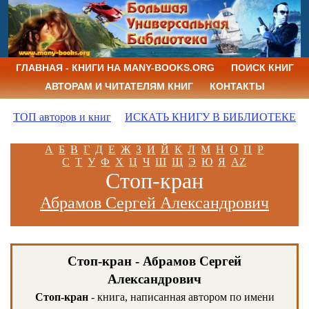
ГЛАВНАЯ - КНИГИ НА MANY-BOOKS.ORG
ПОИСК КНИГ
АВТОРАМ И ЧИТАТЕЛЯМ КНИГ
КОНТАКТЫ
ТОП авторов и книг
ИСКАТЬ КНИГУ В БИБЛИОТЕКЕ
А
Б
В
Г
Д
Е
Ж
З
И
Й
К
Л
М
Н
О
П
Р
С
Т
У
Ф
Х
Ц
Ч
Ш
Щ
Э
Ю
Я
AZ
Стоп-кран
Абрамов Сергей Александрович
Стоп-кран - Абрамов Сергей
Александрович
Стоп-кран
- книга, написанная автором по имени