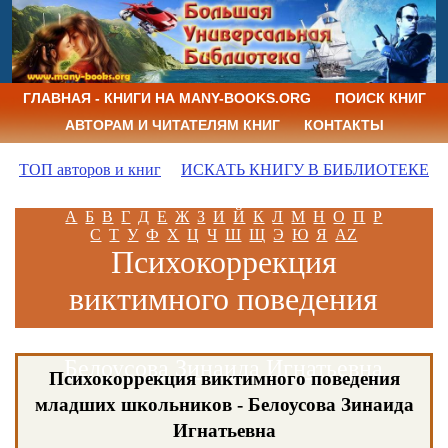
ГЛАВНАЯ - КНИГИ НА MANY-BOOKS.ORG
ПОИСК КНИГ
АВТОРАМ И ЧИТАТЕЛЯМ КНИГ
КОНТАКТЫ
ТОП авторов и книг
ИСКАТЬ КНИГУ В БИБЛИОТЕКЕ
А
Б
В
Г
Д
Е
Ж
З
И
Й
К
Л
М
Н
О
П
Р
С
Т
У
Ф
Х
Ц
Ч
Ш
Щ
Э
Ю
Я
AZ
Психокоррекция
виктимного поведения
младших школьников
Белоусова Зинаида Игнатьевна
Психокоррекция виктимного поведения
младших школьников - Белоусова Зинаида
Игнатьевна