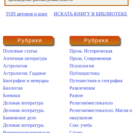
ТОП авторов и книг
ИСКАТЬ КНИГУ В БИБЛИОТЕКЕ
Рубрики
Рубрики
Полезные статьи
Проза. Историческая
Античная литература
Проза. Современная
Астрология
Психология
Астрология. Гадание
Публицистика
Биографии и мемуары
Путешествия и география
Биология
Развлечения
Боевики
Разное
Деловая литература
Религия/мистика/нло
Деловая литература.
Религия/мистика/нло. Магия и
Банковское дело
оккультизм
Деловая литература.
Секс учеба
Внешнеэкономическая
Спорт