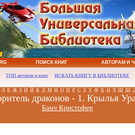
ORG
ПОИСК КНИГ
АВТОРАМ И 
ТОП авторов и книг
ИСКАТЬ КНИГУ В БИБЛИОТЕКЕ
Д
Е
Ж
З
И
Й
К
Л
М
Н
О
П
Р
С
Т
У
Ф
Х
Ц
Ч
Ш
Щ
ритель драконов - 1. Крылья Ур
Банч Кристофер