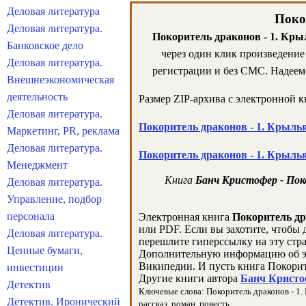
Деловая литература
Поко
Деловая литература.
Покоритель драконов - 1. Кры
Банковское дело
через один клик произведени
Деловая литература.
регистрации и без СМС. Надеемс
Внешнеэкономическая
деятельность
Размер ZIP-архива c электронной 
Деловая литература.
Покоритель драконов - 1. Крыль
Маркетинг, PR, реклама
Деловая литература.
Покоритель драконов - 1. Крыль
Менеджмент
Книга
Банч Кристофер - Поко
Деловая литература.
Управление, подбор
персонала
Электронная книга
Покоритель др
или PDF. Если вы захотите, чтобы 
Деловая литература.
перешлите гиперссылку на эту стр
Ценные бумаги,
Дополнительную информацию об э
Википедии. И пусть книга Покорит
инвестиции
Другие книги автора
Банч Кристоф
Детектив
Ключевые слова: Покоритель драконов - 1. 
Детектив. Иронический
рассказ, роман, повесть