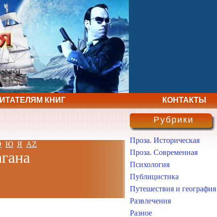
ЧИТАТЕЛЯМ КНИГ
КОНТАКТЫ
Рубрики
Проза. Историческая
Э
Ю
Я
AZ
Проза. Современная
агана
Психология
Публицистика
Путешествия и география
Развлечения
Разное