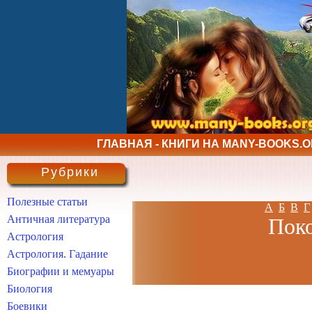
ГЛАВНАЯ - КНИГИ НА MANY-BOOKS.
Рубрики
Полезные статьи
А
Б
В
Г
Античная литература
Поко
Астрология
Астрология. Гадание
Биографии и мемуары
Биология
Боевики