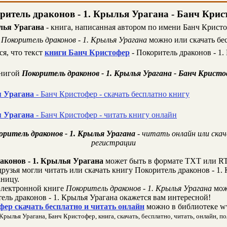
ритель драконов - 1. Крылья Урагана - Банч Крис
лья Урагана
- книга, написанная автором по имени Банч Кристоф
е
Покоритель драконов - 1. Крылья Урагана
можно или скачать бес
я, что текст
книги Банч Кристофер
- Покоритель драконов - 1.
книгой
Покоритель драконов - 1. Крылья Урагана - Банч Крист
я Урагана
- Банч Кристофер - скачать бесплатно книгу
я Урагана
- Банч Кристофер - читать книгу онлайн
ритель драконов - 1. Крылья Урагана
- читать онлайн или ска
регистрации
аконов - 1. Крылья Урагана
может быть в формате TXT или RT
друзья могли читать или скачать книгу Покоритель драконов - 1. 
аницу.
лектронной книге
Покоритель драконов - 1. Крылья Урагана
мож
ель драконов - 1. Крылья Урагана окажется вам интересной!
ер скачать бесплатно и читать онлайн
можно в библиотеке w
Крылья Урагана, Банч Кристофер, книга, скачать, бесплатно, читать, онлайн, по