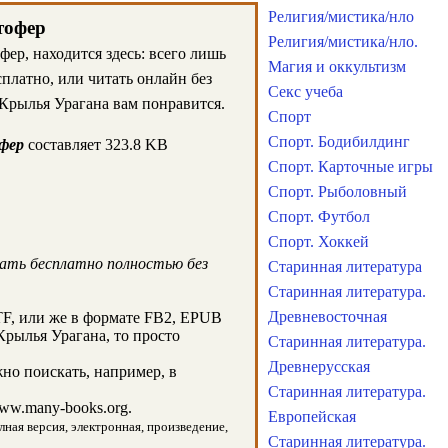
Религия/мистика/нло
тофер
Религия/мистика/нло.
ер, находится здесь: всего лишь
Магия и оккультизм
платно, или читать онлайн без
Секс учеба
 Крылья Урагана вам понравится.
Спорт
Спорт. Бодибилдинг
офер
составляет 323.8 KB
Спорт. Карточные игры
Спорт. Рыболовный
Спорт. Футбол
Спорт. Хоккей
чать бесплатно полностью без
Старинная литература
Старинная литература.
Древневосточная
F, или же в формате FB2, EPUB
Крылья Урагана, то просто
Старинная литература.
Древнерусская
но поискать, например, в
Старинная литература.
ww.many-books.org.
Европейская
лная версия, электронная, произведение,
Старинная литература.