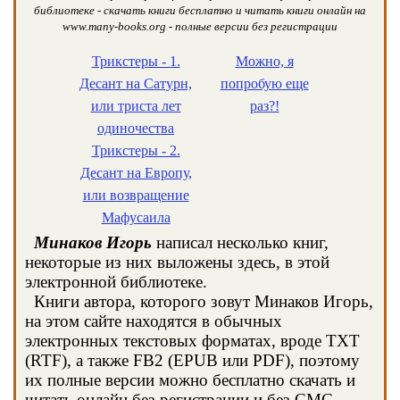
библиотеке - скачать книги бесплатно и читать книги онлайн на
www.many-books.org - полные версии без регистрации
Трикстеры - 1.
Можно, я
Десант на Сатурн,
попробую еще
или триста лет
раз?!
одиночества
Трикстеры - 2.
Десант на Европу,
или возвращение
Мафусаила
Минаков Игорь
написал несколько книг,
некоторые из них выложены здесь, в этой
электронной библиотеке.
Книги автора, которого зовут Минаков Игорь,
на этом сайте находятся в обычных
электронных текстовых форматах, вроде TXT
(RTF), а также FB2 (EPUB или PDF), поэтому
их полные версии можно бесплатно скачать и
читать онлайн без регистрации и без СМС.