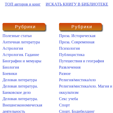
ТОП авторов и книг
ИСКАТЬ КНИГУ В БИБЛИОТЕКЕ
Рубрики
Рубрики
Полезные статьи
Проза. Историческая
Античная литература
Проза. Современная
Астрология
Психология
Астрология. Гадание
Публицистика
Биографии и мемуары
Путешествия и география
Биология
Развлечения
Боевики
Разное
Деловая литература
Религия/мистика/нло
Деловая литература.
Религия/мистика/нло. Магия и
Банковское дело
оккультизм
Деловая литература.
Секс учеба
Внешнеэкономическая
Спорт
деятельность
Спорт. Бодибилдинг