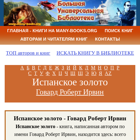
ГЛАВНАЯ - КНИГИ НА MANY-BOOKS.ORG
ПОИСК КНИГ
АВТОРАМ И ЧИТАТЕЛЯМ КНИГ
КОНТАКТЫ
ТОП авторов и книг
ИСКАТЬ КНИГУ В БИБЛИОТЕКЕ
А
Б
В
Г
Д
Е
Ж
З
И
Й
К
Л
М
Н
О
П
Р
С
Т
У
Ф
Х
Ц
Ч
Ш
Щ
Э
Ю
Я
AZ
Испанское золото
Говард Роберт Ирвин
Испанское золото - Говард Роберт Ирвин
Испанское золото
- книга, написанная автором по
имени Говард Роберт Ирвин, находится здесь: всего