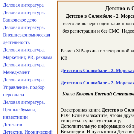
Деловая литература
Детство в 
Деловая литература.
Детство в Соломбале - 2. Мор
Банковское дело
всего лишь через один клик прои
Деловая литература.
без регистрации и без СМС. Надее
Внешнеэкономическая
деятельность
Деловая литература.
Размер ZIP-архива c электронной 
Маркетинг, PR, реклама
KB
Деловая литература.
Детство в Соломбале - 2. Морск
Менеджмент
Деловая литература.
Детство в Соломбале - 2. Морск
Управление, подбор
Книга
Коковин Евгений Степанови
персонала
Деловая литература.
Ценные бумаги,
Электронная книга
Детство в Сол
PDF. Если вы захотите, чтобы друз
инвестиции
гиперссылку на эту страницу.
Детектив
Дополнительную информацию об э
Википедии. И пусть книга Детство 
Детектив. Иронический