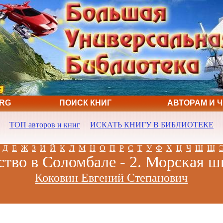
ORG
ПОИСК КНИГ
АВТОРАМ И 
ТОП авторов и книг
ИСКАТЬ КНИГУ В БИБЛИОТЕКЕ
Д
Е
Ж
З
И
Й
К
Л
М
Н
О
П
Р
С
Т
У
Ф
Х
Ц
Ч
Ш
Щ
ство в Соломбале - 2. Морская ш
Коковин Евгений Степанович