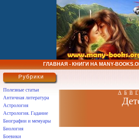
ГЛАВНАЯ - КНИГИ НА MANY-BOOKS.
Рубрики
Полезные статьи
А
Б
В
Г
Античная литература
Дет
Астрология
Астрология. Гадание
Биографии и мемуары
Биология
Боевики