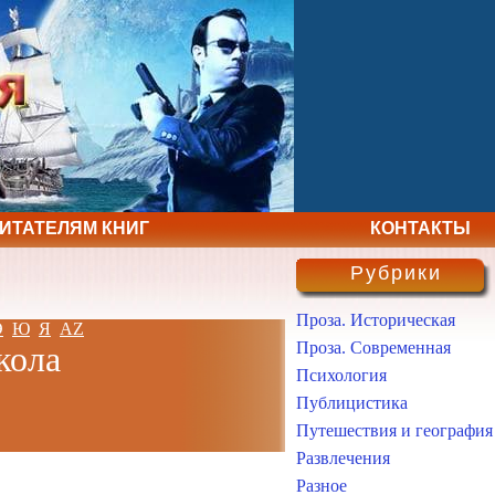
ЧИТАТЕЛЯМ КНИГ
КОНТАКТЫ
Рубрики
Проза. Историческая
Э
Ю
Я
AZ
Проза. Современная
кола
Психология
Публицистика
Путешествия и география
Развлечения
Разное