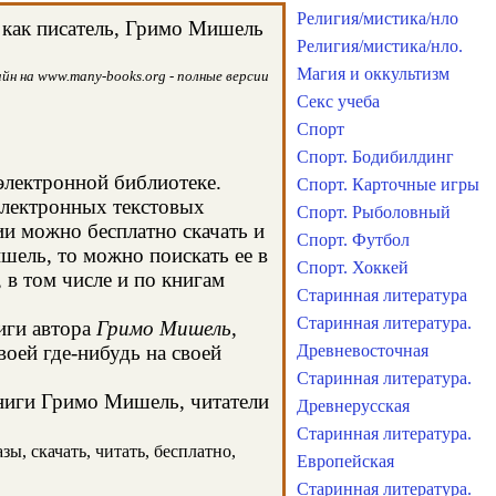
Религия/мистика/нло
 как писатель, Гримо Мишель
Религия/мистика/нло.
Магия и оккультизм
йн на www.many-books.org - полные версии
Секс учеба
Спорт
Спорт. Бодибилдинг
 электронной библиотеке.
Спорт. Карточные игры
электронных текстовых
Спорт. Рыболовный
и можно бесплатно скачать и
Спорт. Футбол
шель, то можно поискать ее в
Спорт. Хоккей
в том числе и по книгам
Старинная литература
Старинная литература.
иги автора
Гримо Мишель
,
оей где-нибудь на своей
Древневосточная
Старинная литература.
книги Гримо Мишель, читатели
Древнерусская
Старинная литература.
ы, скачать, читать, бесплатно,
Европейская
Старинная литература.