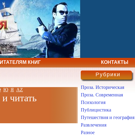
ЧИТАТЕЛЯМ КНИГ
КОНТАКТЫ
Рубрики
Проза. Историческая
Э
Ю
Я
AZ
Проза. Современная
 и читать
Психология
Публицистика
Путешествия и география
Развлечения
Разное