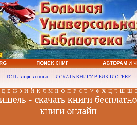
ORG
ПОИСК КНИГ
АВТОРАМ И 
ТОП авторов и книг
ИСКАТЬ КНИГУ В БИБЛИОТЕКЕ
Д
Е
Ж
З
И
Й
К
Л
М
Н
О
П
Р
С
Т
У
Ф
Х
Ц
Ч
Ш
Щ
шель - скачать книги бесплатно
книги онлайн