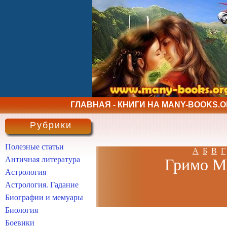
ГЛАВНАЯ - КНИГИ НА MANY-BOOKS.
Рубрики
Полезные статьи
А
Б
В
Г
Античная литература
Гримо Ми
Астрология
Астрология. Гадание
Биографии и мемуары
Биология
Боевики