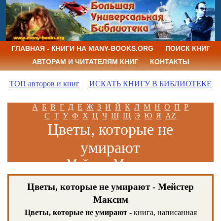
ГЛАВНАЯ - КНИГИ НА MANY-BOOKS.ORG
ПОИСК КНИГ
АВТОРАМ И ЧИТАТЕЛЯМ КНИГ
КОНТАКТЫ
ТОП авторов и книг
ИСКАТЬ КНИГУ В БИБЛИОТЕКЕ
А
Б
В
Г
Д
Е
Ж
З
И
Й
К
Л
М
Н
О
П
Р
С
Т
У
Ф
Х
Ц
Ч
Ш
Щ
Э
Ю
Я
AZ
Цветы, которые не
умирают
Мейстер Максим
Цветы, которые не умирают - Мейстер
Максим
Цветы, которые не умирают
- книга, написанная