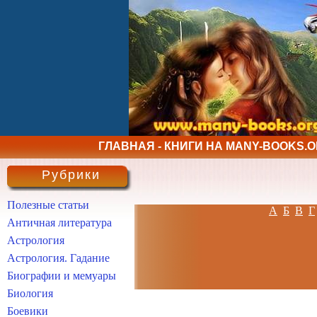
ГЛАВНАЯ - КНИГИ НА MANY-BOOKS.
Рубрики
Полезные статьи
А
Б
В
Г
Античная литература
Астрология
Астрология. Гадание
Биографии и мемуары
Биология
Боевики