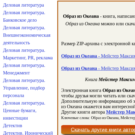
Деловая литература
Деловая литература.
Образ из Океана
- книга, написан
Банковское дело
Образ из Океана
можно или скача
Деловая литература.
Внешнеэкономическая
деятельность
Размер ZIP-архива c электронной 
Деловая литература.
Образ из Океана
- Мейстер Максим
Маркетинг, PR, реклама
Деловая литература.
Образ из Океана
- Мейстер Максим
Менеджмент
Книга
Мейстер Максим 
Деловая литература.
Управление, подбор
Электронная книга
Образ из Океа
персонала
чтобы друзья могли читать или ска
Дополнительную информацию об э
Деловая литература.
из Океана окажется вам интересно
Ценные бумаги,
Другие книги автора
Мейстер Мак
инвестиции
Ключевые слова: Образ из Океана, Мейстер 
Детектив
Скачать другие книги авто
Детектив. Иронический