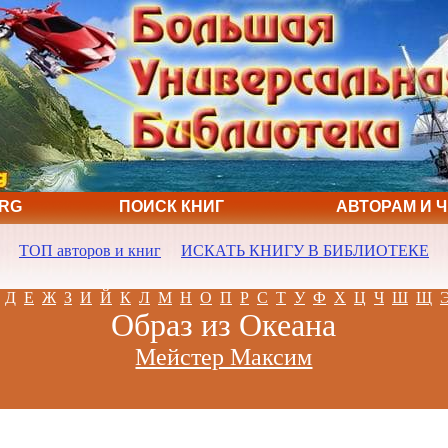
ORG
ПОИСК КНИГ
АВТОРАМ И 
ТОП авторов и книг
ИСКАТЬ КНИГУ В БИБЛИОТЕКЕ
Д
Е
Ж
З
И
Й
К
Л
М
Н
О
П
Р
С
Т
У
Ф
Х
Ц
Ч
Ш
Щ
Образ из Океана
Мейстер Максим