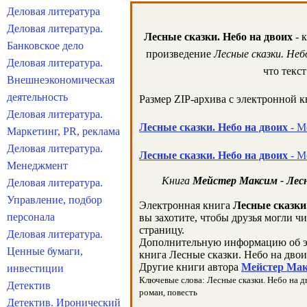
Деловая литература
Деловая литература.
Лесные сказки. Небо на двоих
- 
Банковское дело
произведение
Лесные сказки. Неб
Деловая литература.
что текс
Внешнеэкономическая
деятельность
Размер ZIP-архива c электронной 
Деловая литература.
Лесные сказки. Небо на двоих
- М
Маркетинг, PR, реклама
Деловая литература.
Лесные сказки. Небо на двоих
- М
Менеджмент
Книга
Мейстер Максим - Лесн
Деловая литература.
Управление, подбор
Электронная книга
Лесные сказки
персонала
вы захотите, чтобы друзья могли ч
страницу.
Деловая литература.
Дополнительную информацию об э
Ценные бумаги,
книга Лесные сказки. Небо на двои
Другие книги автора
Мейстер Мак
инвестиции
Ключевые слова: Лесные сказки. Небо на дв
Детектив
роман, повесть
Детектив. Иронический