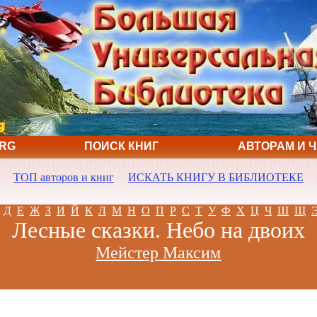
ORG
ПОИСК КНИГ
АВТОРАМ И 
ТОП авторов и книг
ИСКАТЬ КНИГУ В БИБЛИОТЕКЕ
Д
Е
Ж
З
И
Й
К
Л
М
Н
О
П
Р
С
Т
У
Ф
Х
Ц
Ч
Ш
Щ
Лесные сказки. Небо на двоих
Мейстер Максим