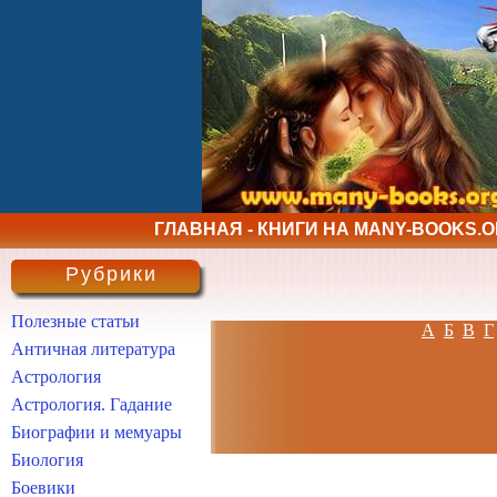
ГЛАВНАЯ - КНИГИ НА MANY-BOOKS.
Рубрики
Полезные статьи
А
Б
В
Г
Античная литература
Астрология
Астрология. Гадание
Биографии и мемуары
Биология
Боевики