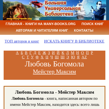
ГЛАВНАЯ - КНИГИ НА MANY-BOOKS.ORG
ПОИСК КНИГ
АВТОРАМ И ЧИТАТЕЛЯМ КНИГ
КОНТАКТЫ
ТОП авторов и книг
ИСКАТЬ КНИГУ В БИБЛИОТЕКЕ
А
Б
В
Г
Д
Е
Ж
З
И
Й
К
Л
М
Н
О
П
Р
С
Т
У
Ф
Х
Ц
Ч
Ш
Щ
Э
Ю
Я
AZ
Любовь Богомола
Мейстер Максим
Любовь Богомола - Мейстер Максим
Любовь Богомола
- книга, написанная автором по
имени Мейстер Максим, находится здесь: всего лишь