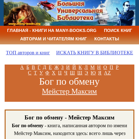
ГЛАВНАЯ - КНИГИ НА MANY-BOOKS.ORG
ПОИСК КНИГ
АВТОРАМ И ЧИТАТЕЛЯМ КНИГ
КОНТАКТЫ
ТОП авторов и книг
ИСКАТЬ КНИГУ В БИБЛИОТЕКЕ
А
Б
В
Г
Д
Е
Ж
З
И
Й
К
Л
М
Н
О
П
Р
С
Т
У
Ф
Х
Ц
Ч
Ш
Щ
Э
Ю
Я
AZ
Бог по обмену
Мейстер Максим
Бог по обмену - Мейстер Максим
Бог по обмену
- книга, написанная автором по имени
Мейстер Максим, находится здесь: всего лишь через