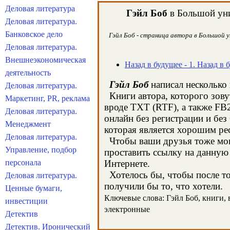
Деловая литература
Гэйл Боб
в Большой уни
Деловая литература.
Банковское дело
Гэйл Боб - страница автора в Большой у
Деловая литература.
Внешнеэкономическая
Назад в будущее - 1. Назад в 
деятельность
Гэйл Боб
написал несколько 
Деловая литература.
Книги автора, которого зову
Маркетинг, PR, реклама
вроде TXT (RTF), а также FB
Деловая литература.
онлайн без регистрации и без
Менеджмент
которая является хорошим ре
Деловая литература.
Чтобы ваши друзья тоже могл
Управление, подбор
проставить ссылку на данную 
персонала
Интернете.
Хотелось бы, чтобы после тог
Деловая литература.
получили бы то, что хотели.
Ценные бумаги,
Ключевые слова: Гэйл Боб, книги, в
инвестиции
электронные
Детектив
Детектив. Иронический