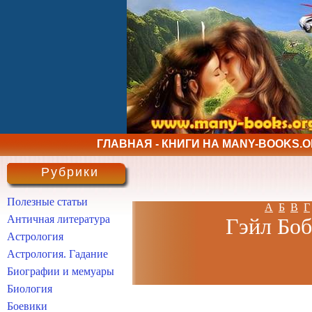
ГЛАВНАЯ - КНИГИ НА MANY-BOOKS.
Рубрики
Полезные статьи
А
Б
В
Г
Античная литература
Гэйл Боб
Астрология
Астрология. Гадание
Биографии и мемуары
Биология
Боевики