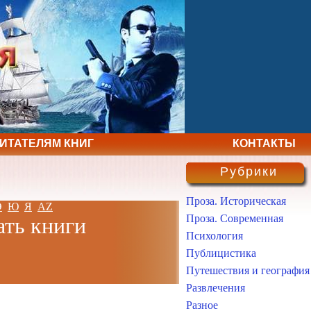
ЧИТАТЕЛЯМ КНИГ
КОНТАКТЫ
Рубрики
Проза. Историческая
Э
Ю
Я
AZ
Проза. Современная
ать книги
Психология
Публицистика
Путешествия и география
Развлечения
Разное