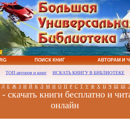
ORG
ПОИСК КНИГ
АВТОРАМ И 
ТОП авторов и книг
ИСКАТЬ КНИГУ В БИБЛИОТЕКЕ
Д
Е
Ж
З
И
Й
К
Л
М
Н
О
П
Р
С
Т
У
Ф
Х
Ц
Ч
Ш
Щ
 - скачать книги бесплатно и чит
онлайн