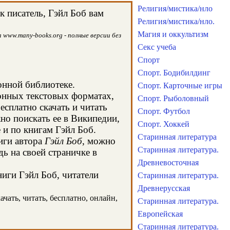
Религия/мистика/нло
к писатель, Гэйл Боб вам
Религия/мистика/нло.
Магия и оккультизм
 www.many-books.org - полные версии без
Секс учеба
Спорт
Спорт. Бодибилдинг
онной библиотеке.
Спорт. Карточные игры
ронных текстовых форматах,
Спорт. Рыболовный
сплатно скачать и читать
Спорт. Футбол
но поискать ее в Википедии,
Спорт. Хоккей
и по книгам Гэйл Боб.
Старинная литература
иги автора
Гэйл Боб
, можно
Старинная литература.
дь на своей страничке в
Древневосточная
ниги Гэйл Боб, читатели
Старинная литература.
Древнерусская
ачать, читать, бесплатно, онлайн,
Старинная литература.
Европейская
Старинная литература.