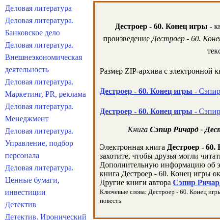
Деловая литература
Деловая литература.
Дестроер - 60. Конец игры
- к
Банковское дело
произведение
Дестроер - 60. Коне
Деловая литература.
тек
Внешнеэкономическая
деятельность
Размер ZIP-архива c электронной 
Деловая литература.
Дестроер - 60. Конец игры
- Сэпир
Маркетинг, PR, реклама
Деловая литература.
Дестроер - 60. Конец игры
- Сэпир
Менеджмент
Книга
Сэпир Ричард - Дест
Деловая литература.
Управление, подбор
Электронная книга
Дестроер - 60.
персонала
захотите, чтобы друзья могли читат
Дополнительную информацию об э
Деловая литература.
книга Дестроер - 60. Конец игры о
Ценные бумаги,
Другие книги автора
Сэпир Ричард
инвестиции
Ключевые слова: Дестроер - 60. Конец игры,
повесть
Детектив
Детектив. Иронический