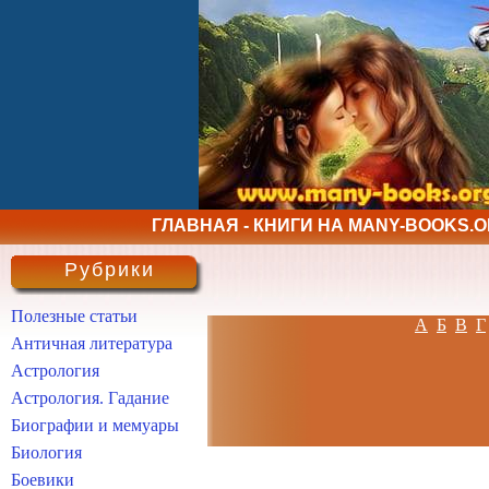
ГЛАВНАЯ - КНИГИ НА MANY-BOOKS.
Рубрики
Полезные статьи
А
Б
В
Г
Античная литература
Астрология
Астрология. Гадание
Биографии и мемуары
Биология
Боевики