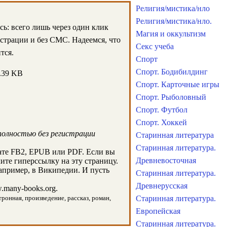
Религия/мистика/нло
Религия/мистика/нло.
сь: всего лишь через один клик
Магия и оккультизм
истрации и без СМС. Надеемся, что
Секс учеба
тся.
Спорт
Спорт. Бодибилдинг
.39 KB
Спорт. Карточные игры
Спорт. Рыболовный
Спорт. Футбол
Спорт. Хоккей
полностью без регистрации
Старинная литература
Старинная литература.
ате FB2, EPUB или PDF. Если вы
Древневосточная
лите гиперссылку на эту страницу.
апример, в Википедии. И пусть
Старинная литература.
Древнерусская
many-books.org.
тронная, произведение, рассказ, роман,
Старинная литература.
Европейская
Старинная литература.