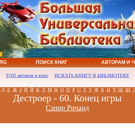
ORG
ПОИСК КНИГ
АВТОРАМ И 
ТОП авторов и книг
ИСКАТЬ КНИГУ В БИБЛИОТЕКЕ
Д
Е
Ж
З
И
Й
К
Л
М
Н
О
П
Р
С
Т
У
Ф
Х
Ц
Ч
Ш
Щ
Дестроер - 60. Конец игры
Сэпир Ричард