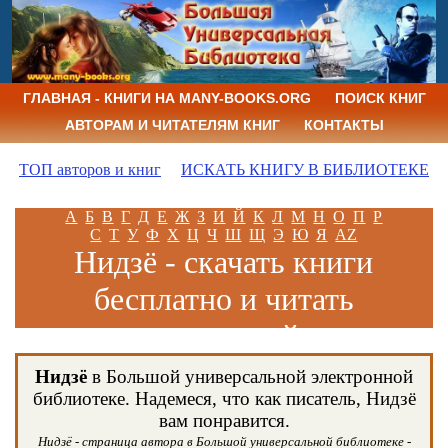
ГЛАВНАЯ - КНИГИ НА MANY-BOOKS.ORG
ПОИСК КНИГ
АВТОРАМ И ЧИТАТЕЛЯМ КНИГ
КОНТАКТЫ
ТОП авторов и книг
ИСКАТЬ КНИГУ В БИБЛИОТЕКЕ
А
Б
В
Г
Д
Е
Ж
З
И
Й
К
Л
М
Н
О
П
Р
С
Т
У
Ф
Х
Ц
Ч
Ш
Щ
Э
Ю
Я
AZ
Нидзё - скачать книги
бесплатно и читать
книги онлайн
Нидзё
в Большой универсальной электронной
библиотеке. Надемеся, что как писатель, Нидзё
вам понравится.
Нидзё - страница автора в Большой универсальной библиотеке -