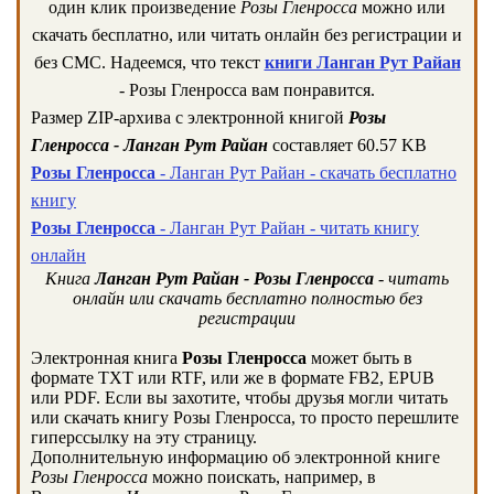
один клик произведение
Розы Гленросса
можно или
скачать бесплатно, или читать онлайн без регистрации и
без СМС. Надеемся, что текст
книги Ланган Рут Райан
- Розы Гленросса вам понравится.
Размер ZIP-архива c электронной книгой
Розы
Гленросса - Ланган Рут Райан
составляет 60.57 KB
Розы Гленросса
- Ланган Рут Райан - скачать бесплатно
книгу
Розы Гленросса
- Ланган Рут Райан - читать книгу
онлайн
Книга
Ланган Рут Райан - Розы Гленросса
- читать
онлайн или скачать бесплатно полностью без
регистрации
Электронная книга
Розы Гленросса
может быть в
формате TXT или RTF, или же в формате FB2, EPUB
или PDF. Если вы захотите, чтобы друзья могли читать
или скачать книгу Розы Гленросса, то просто перешлите
гиперссылку на эту страницу.
Дополнительную информацию об электронной книге
Розы Гленросса
можно поискать, например, в