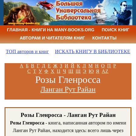
ГЛАВНАЯ - КНИГИ НА MANY-BOOKS.ORG
ПОИСК КНИГ
АВТОРАМ И ЧИТАТЕЛЯМ КНИГ
КОНТАКТЫ
ТОП авторов и книг
ИСКАТЬ КНИГУ В БИБЛИОТЕКЕ
А
Б
В
Г
Д
Е
Ж
З
И
Й
К
Л
М
Н
О
П
Р
С
Т
У
Ф
Х
Ц
Ч
Ш
Щ
Э
Ю
Я
AZ
Розы Гленросса
Ланган Рут Райан
Розы Гленросса - Ланган Рут Райан
Розы Гленросса
- книга, написанная автором по имени
Ланган Рут Райан, находится здесь: всего лишь через