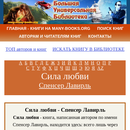
ГЛАВНАЯ - КНИГИ НА MANY-BOOKS.ORG
ПОИСК КНИГ
АВТОРАМ И ЧИТАТЕЛЯМ КНИГ
КОНТАКТЫ
ТОП авторов и книг
ИСКАТЬ КНИГУ В БИБЛИОТЕКЕ
А
Б
В
Г
Д
Е
Ж
З
И
Й
К
Л
М
Н
О
П
Р
С
Т
У
Ф
Х
Ц
Ч
Ш
Щ
Э
Ю
Я
AZ
Сила любви
Спенсер Лавирль
Сила любви - Спенсер Лавирль
Сила любви
- книга, написанная автором по имени
Спенсер Лавирль, находится здесь: всего лишь через