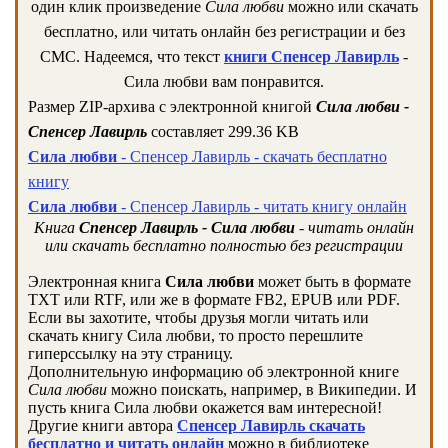
один клик произведение
Сила любви
можно или скачать
бесплатно, или читать онлайн без регистрации и без
СМС. Надеемся, что текст
книги Спенсер Лавирль
-
Сила любви вам понравится.
Размер ZIP-архива c электронной книгой
Сила любви -
Спенсер Лавирль
составляет 299.36 KB
Сила любви
- Спенсер Лавирль - скачать бесплатно
книгу
Сила любви
- Спенсер Лавирль - читать книгу онлайн
Книга
Спенсер Лавирль - Сила любви
- читать онлайн
или скачать бесплатно полностью без регистрации
Электронная книга
Сила любви
может быть в формате
TXT или RTF, или же в формате FB2, EPUB или PDF.
Если вы захотите, чтобы друзья могли читать или
скачать книгу Сила любви, то просто перешлите
гиперссылку на эту страницу.
Дополнительную информацию об электронной книге
Сила любви
можно поискать, например, в Википедии. И
пусть книга Сила любви окажется вам интересной!
Другие книги автора
Спенсер Лавирль скачать
бесплатно и читать онлайн
можно в библиотеке