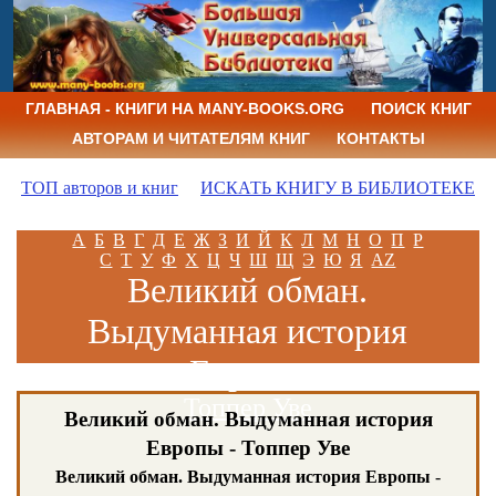
ГЛАВНАЯ - КНИГИ НА MANY-BOOKS.ORG
ПОИСК КНИГ
АВТОРАМ И ЧИТАТЕЛЯМ КНИГ
КОНТАКТЫ
ТОП авторов и книг
ИСКАТЬ КНИГУ В БИБЛИОТЕКЕ
А
Б
В
Г
Д
Е
Ж
З
И
Й
К
Л
М
Н
О
П
Р
С
Т
У
Ф
Х
Ц
Ч
Ш
Щ
Э
Ю
Я
AZ
Великий обман.
Выдуманная история
Европы
Топпер Уве
Великий обман. Выдуманная история
Европы - Топпер Уве
Великий обман. Выдуманная история Европы
-