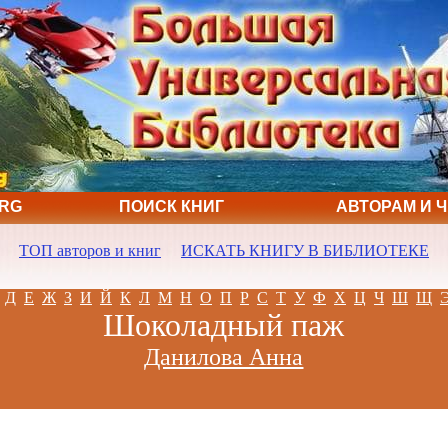
ORG
ПОИСК КНИГ
АВТОРАМ И 
ТОП авторов и книг
ИСКАТЬ КНИГУ В БИБЛИОТЕКЕ
Д
Е
Ж
З
И
Й
К
Л
М
Н
О
П
Р
С
Т
У
Ф
Х
Ц
Ч
Ш
Щ
Шоколадный паж
Данилова Анна