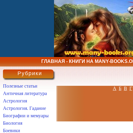
ГЛАВНАЯ - КНИГИ НА MANY-BOOKS.
Рубрики
Полезные статьи
А
Б
В
Г
Античная литература
Астрология
Астрология. Гадание
Биографии и мемуары
Биология
Боевики