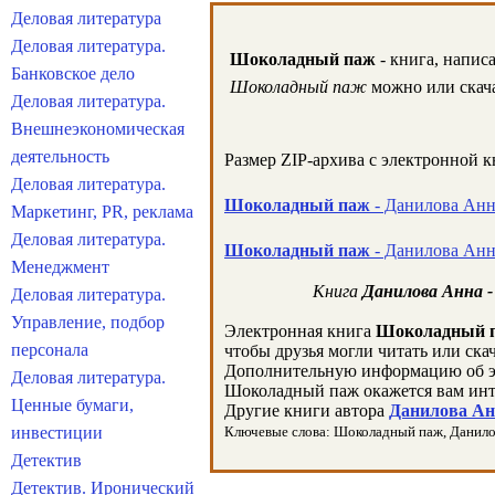
Деловая литература
Деловая литература.
Шоколадный паж
- книга, напис
Банковское дело
Шоколадный паж
можно или скача
Деловая литература.
Внешнеэкономическая
деятельность
Размер ZIP-архива c электронной 
Деловая литература.
Шоколадный паж
- Данилова Анна
Маркетинг, PR, реклама
Деловая литература.
Шоколадный паж
- Данилова Анна
Менеджмент
Книга
Данилова Анна 
Деловая литература.
Управление, подбор
Электронная книга
Шоколадный 
персонала
чтобы друзья могли читать или ска
Дополнительную информацию об э
Деловая литература.
Шоколадный паж окажется вам инт
Ценные бумаги,
Другие книги автора
Данилова Анн
инвестиции
Ключевые слова: Шоколадный паж, Данилова 
Детектив
Детектив. Иронический