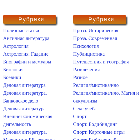
Рубрики
Рубрики
Полезные статьи
Проза. Историческая
Античная литература
Проза. Современная
Астрология
Психология
Астрология. Гадание
Публицистика
Биографии и мемуары
Путешествия и география
Биология
Развлечения
Боевики
Разное
Деловая литература
Религия/мистика/нло
Деловая литература.
Религия/мистика/нло. Магия и
Банковское дело
оккультизм
Деловая литература.
Секс учеба
Внешнеэкономическая
Спорт
деятельность
Спорт. Бодибилдинг
Деловая литература.
Спорт. Карточные игры
Маркетинг, PR, реклама
Спорт. Рыболовный