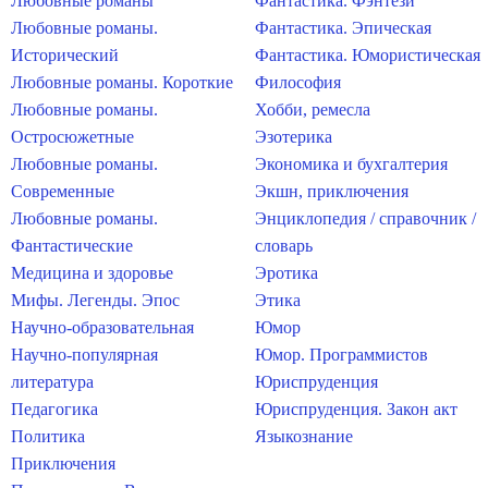
Любовные романы
Фантастика. Фэнтези
Любовные романы.
Фантастика. Эпическая
Исторический
Фантастика. Юмористическая
Любовные романы. Короткие
Философия
Любовные романы.
Хобби, ремесла
Остросюжетные
Эзотерика
Любовные романы.
Экономика и бухгалтерия
Современные
Экшн, приключения
Любовные романы.
Энциклопедия / справочник /
Фантастические
словарь
Медицина и здоровье
Эротика
Мифы. Легенды. Эпос
Этика
Научно-образовательная
Юмор
Научно-популярная
Юмор. Программистов
литература
Юриспруденция
Педагогика
Юриспруденция. Закон акт
Политика
Языкознание
Приключения