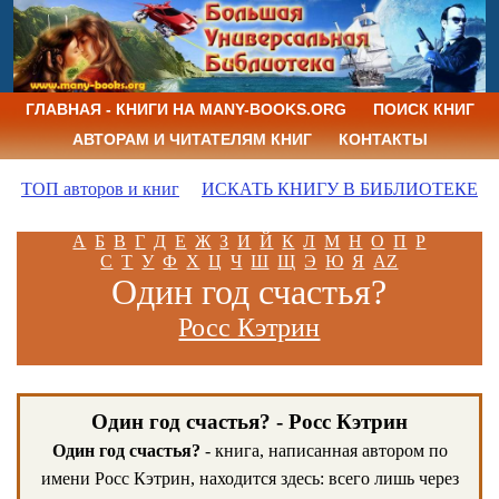
ГЛАВНАЯ - КНИГИ НА MANY-BOOKS.ORG
ПОИСК КНИГ
АВТОРАМ И ЧИТАТЕЛЯМ КНИГ
КОНТАКТЫ
ТОП авторов и книг
ИСКАТЬ КНИГУ В БИБЛИОТЕКЕ
А
Б
В
Г
Д
Е
Ж
З
И
Й
К
Л
М
Н
О
П
Р
С
Т
У
Ф
Х
Ц
Ч
Ш
Щ
Э
Ю
Я
AZ
Один год счастья?
Росс Кэтрин
Один год счастья? - Росс Кэтрин
Один год счастья?
- книга, написанная автором по
имени Росс Кэтрин, находится здесь: всего лишь через