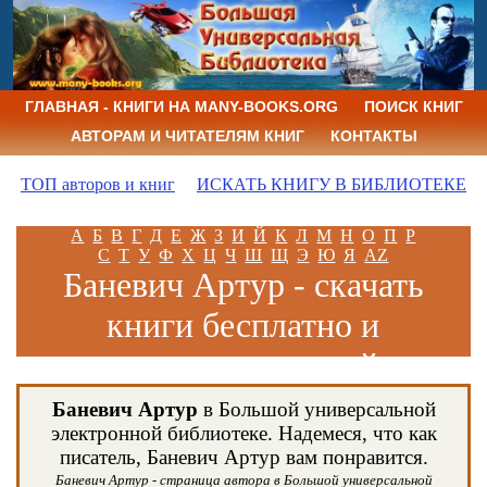
ГЛАВНАЯ - КНИГИ НА MANY-BOOKS.ORG
ПОИСК КНИГ
АВТОРАМ И ЧИТАТЕЛЯМ КНИГ
КОНТАКТЫ
ТОП авторов и книг
ИСКАТЬ КНИГУ В БИБЛИОТЕКЕ
А
Б
В
Г
Д
Е
Ж
З
И
Й
К
Л
М
Н
О
П
Р
С
Т
У
Ф
Х
Ц
Ч
Ш
Щ
Э
Ю
Я
AZ
Баневич Артур - скачать
книги бесплатно и
читать книги онлайн
Баневич Артур
в Большой универсальной
электронной библиотеке. Надемеся, что как
писатель, Баневич Артур вам понравится.
Баневич Артур - страница автора в Большой универсальной