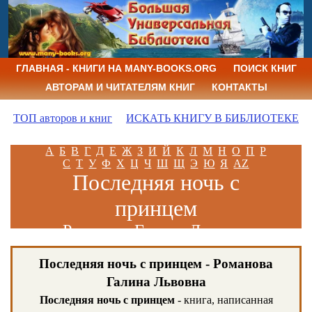
ГЛАВНАЯ - КНИГИ НА MANY-BOOKS.ORG
ПОИСК КНИГ
АВТОРАМ И ЧИТАТЕЛЯМ КНИГ
КОНТАКТЫ
ТОП авторов и книг
ИСКАТЬ КНИГУ В БИБЛИОТЕКЕ
А
Б
В
Г
Д
Е
Ж
З
И
Й
К
Л
М
Н
О
П
Р
С
Т
У
Ф
Х
Ц
Ч
Ш
Щ
Э
Ю
Я
AZ
Последняя ночь с
принцем
Романова Галина Львовна
Последняя ночь с принцем - Романова
Галина Львовна
Последняя ночь с принцем
- книга, написанная