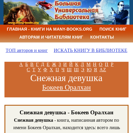
ГЛАВНАЯ - КНИГИ НА MANY-BOOKS.ORG
ПОИСК КНИГ
АВТОРАМ И ЧИТАТЕЛЯМ КНИГ
КОНТАКТЫ
ТОП авторов и книг
ИСКАТЬ КНИГУ В БИБЛИОТЕКЕ
А
Б
В
Г
Д
Е
Ж
З
И
Й
К
Л
М
Н
О
П
Р
С
Т
У
Ф
Х
Ц
Ч
Ш
Щ
Э
Ю
Я
AZ
Снежная девушка
Бокеев Оралхан
Снежная девушка - Бокеев Оралхан
Снежная девушка
- книга, написанная автором по
имени Бокеев Оралхан, находится здесь: всего лишь