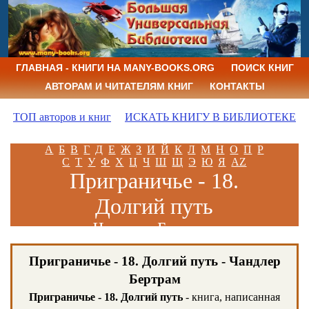
ГЛАВНАЯ - КНИГИ НА MANY-BOOKS.ORG
ПОИСК КНИГ
АВТОРАМ И ЧИТАТЕЛЯМ КНИГ
КОНТАКТЫ
ТОП авторов и книг
ИСКАТЬ КНИГУ В БИБЛИОТЕКЕ
А
Б
В
Г
Д
Е
Ж
З
И
Й
К
Л
М
Н
О
П
Р
С
Т
У
Ф
Х
Ц
Ч
Ш
Щ
Э
Ю
Я
AZ
Приграничье - 18.
Долгий путь
Чандлер Бертрам
Приграничье - 18. Долгий путь - Чандлер
Бертрам
Приграничье - 18. Долгий путь
- книга, написанная