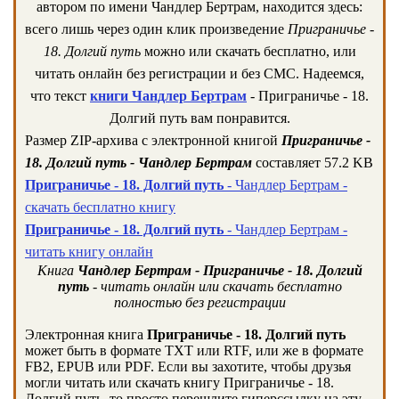
автором по имени Чандлер Бертрам, находится здесь:
всего лишь через один клик произведение
Приграничье -
18. Долгий путь
можно или скачать бесплатно, или
читать онлайн без регистрации и без СМС. Надеемся,
что текст
книги Чандлер Бертрам
- Приграничье - 18.
Долгий путь вам понравится.
Размер ZIP-архива c электронной книгой
Приграничье -
18. Долгий путь - Чандлер Бертрам
составляет 57.2 KB
Приграничье - 18. Долгий путь
- Чандлер Бертрам -
скачать бесплатно книгу
Приграничье - 18. Долгий путь
- Чандлер Бертрам -
читать книгу онлайн
Книга
Чандлер Бертрам - Приграничье - 18. Долгий
путь
- читать онлайн или скачать бесплатно
полностью без регистрации
Электронная книга
Приграничье - 18. Долгий путь
может быть в формате TXT или RTF, или же в формате
FB2, EPUB или PDF. Если вы захотите, чтобы друзья
могли читать или скачать книгу Приграничье - 18.
Долгий путь, то просто перешлите гиперссылку на эту