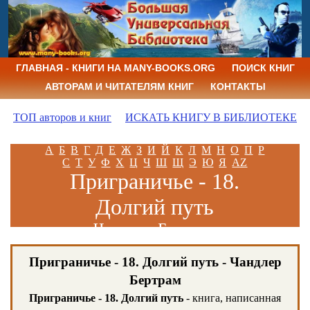
ГЛАВНАЯ - КНИГИ НА MANY-BOOKS.ORG
ПОИСК КНИГ
АВТОРАМ И ЧИТАТЕЛЯМ КНИГ
КОНТАКТЫ
ТОП авторов и книг
ИСКАТЬ КНИГУ В БИБЛИОТЕКЕ
А
Б
В
Г
Д
Е
Ж
З
И
Й
К
Л
М
Н
О
П
Р
С
Т
У
Ф
Х
Ц
Ч
Ш
Щ
Э
Ю
Я
AZ
Приграничье - 18.
Долгий путь
Чандлер Бертрам
Приграничье - 18. Долгий путь - Чандлер
Бертрам
Приграничье - 18. Долгий путь
- книга, написанная