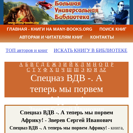
ГЛАВНАЯ - КНИГИ НА MANY-BOOKS.ORG
ПОИСК КНИГ
АВТОРАМ И ЧИТАТЕЛЯМ КНИГ
КОНТАКТЫ
ТОП авторов и книг
ИСКАТЬ КНИГУ В БИБЛИОТЕКЕ
А
Б
В
Г
Д
Е
Ж
З
И
Й
К
Л
М
Н
О
П
Р
С
Т
У
Ф
Х
Ц
Ч
Ш
Щ
Э
Ю
Я
AZ
Спецназ ВДВ -. А
теперь мы порвем
Африку!
Зверев Сергей Иванович
Спецназ ВДВ -. А теперь мы порвем
Африку! - Зверев Сергей Иванович
Спецназ ВДВ -. А теперь мы порвем Африку!
- книга,