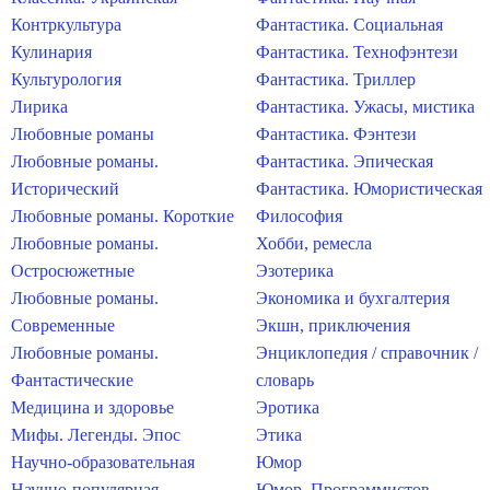
Контркультура
Фантастика. Социальная
Кулинария
Фантастика. Технофэнтези
Культурология
Фантастика. Триллер
Лирика
Фантастика. Ужасы, мистика
Любовные романы
Фантастика. Фэнтези
Любовные романы.
Фантастика. Эпическая
Исторический
Фантастика. Юмористическая
Любовные романы. Короткие
Философия
Любовные романы.
Хобби, ремесла
Остросюжетные
Эзотерика
Любовные романы.
Экономика и бухгалтерия
Современные
Экшн, приключения
Любовные романы.
Энциклопедия / справочник /
Фантастические
словарь
Медицина и здоровье
Эротика
Мифы. Легенды. Эпос
Этика
Научно-образовательная
Юмор
Научно-популярная
Юмор. Программистов