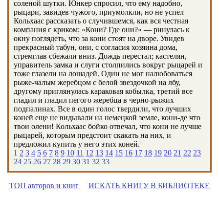
соленой шутки. Юнкер спросил, что ему надобно,
рыцари, завидев чужого, приумолкли, но не успел
Кольхаас рассказать о случившемся, как вся честная
компания с криком: «Кони? Где они?» — ринулась к
окну поглядеть, что за кони стоят на дворе. Увидев
прекрасный табун, они, с согласия хозяина дома,
стремглав сбежали вниз. Дождь перестал; кастелян,
управитель замка и слуги столпились вокруг рыцарей и
тоже глазели на лошадей. Один не мог налюбоваться
рыже-чалым жеребцом с белой звездочкой на лбу,
другому приглянулась караковая кобылка, третий все
гладил и гладил пегого жеребца в черно-рыжих
подпалинах. Все в один голос твердили, что лучших
коней еще не видывали на немецкой земле, кони-де что
твои олени! Кольхаас бойко отвечал, что кони не лучше
рыцарей, которым предстоит скакать на них, и
предложил купить у него этих коней.
1
2
3
4
5
6
7
8
9
10
11
12
13
14
15
16
17
18
19
20
21
22
23
24
25
26
27
28
29
30
31
32
33
ТОП авторов и книг
ИСКАТЬ КНИГУ В БИБЛИОТЕКЕ