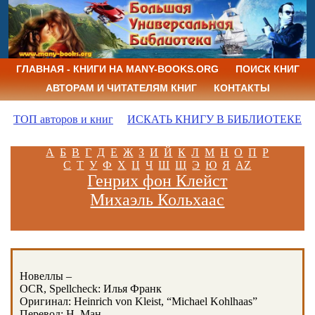
ГЛАВНАЯ - КНИГИ НА MANY-BOOKS.ORG
ПОИСК КНИГ
АВТОРАМ И ЧИТАТЕЛЯМ КНИГ
КОНТАКТЫ
ТОП авторов и книг
ИСКАТЬ КНИГУ В БИБЛИОТЕКЕ
А
Б
В
Г
Д
Е
Ж
З
И
Й
К
Л
М
Н
О
П
Р
С
Т
У
Ф
Х
Ц
Ч
Ш
Щ
Э
Ю
Я
AZ
Генрих фон Клейст
Михаэль Кольхаас
Новеллы –
OCR, Spellcheck: Илья Франк
Оригинал: Heinrich von Kleist, “Michael Kohlhaas”
Перевод: Н. Ман