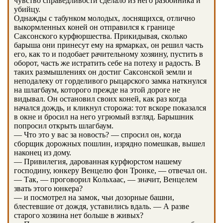
чувство справедливости сделало из него разбойника и
убийцу.
Однажды с табунком молодых, лоснящихся, отлично
выкормленных коней он отправился к границе
Саксонского курфюршества. Прикидывая, сколько
барыша они принесут ему на ярмарках, он решил часть
его, как то и подобает рачительному хозяину, пустить в
оборот, часть же истратить себе на потеху и радость. В
таких размышлениях он достиг Саксонской земли и
неподалеку от горделивого рыцарского замка наткнулся
на шлагбаум, которого прежде на этой дороге не
видывал. Он остановил своих коней, как раз когда
начался дождь, и кликнул сторожа: тот вскоре показался
в окне и бросил на него угрюмый взгляд. Барышник
попросил открыть шлагбаум.
— Что это у вас за новость? — спросил он, когда
сборщик дорожных пошлин, изрядно помешкав, вышел
наконец из дому.
— Привилегия, дарованная курфюрстом нашему
господину, юнкеру Венцелю фон Тронке, — отвечал он.
— Так, — проговорил Кольхаас, — значит, Венцелем
звать этого юнкера?
— и посмотрел на замок, чьи дозорные башни,
блестевшие от дождя, уставились вдаль. — А разве
старого хозяина нет больше в живых?