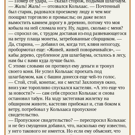
— Помер от удара, — сказал сторож, подымая шлагбаум.
— Жаль! Жаль! — отозвался Кольхаас. — Почтенный
был старик, радовался проезжему люду и чем мог
поощрял торговлю и промыслы; он даже велел
вымостить камнем дорогу в деревню, потому что моя
кобыла на ней сломала ногу. Ну, ладно, сколько с меня?
— спросил он, с трудом доставая из-под развевающегося
на ветру плаща монеты, затребованные сборщиком. —
Да, старина, — добавил он, когда тот, кляня непогоду,
пробормотал еще: «Живей, живей поворачивайся», —
кабы дерево, срубленное для шлагбаума, осталось в лесу,
нам бы с вами куда лучше было.
С этими словами он протянул ему деньги и тронул
своего коня. Не успел Кольхаас проехать под
шлагбаумом, как с башни донесся еще чей-то голос.
— Стой, стой, конепас, ни с места! Захлопнув окно,
вниз уже торопливо спускался кастелян. «А это еще что
за новости?» — сам себя спросил Кольхаас и снова
остановил табун. На ходу застегивая жилетку на
обширном животе, кастелян прибежал и, став боком к
ветру, потребовал у Кольхааса пропускное
свидетельство.
— Пропускное свидетельство? — переспросил Кольхаас
и не без смущения добавил, что, насколько ему известно,
у него такового не имеется. Но если ему объяснят, что