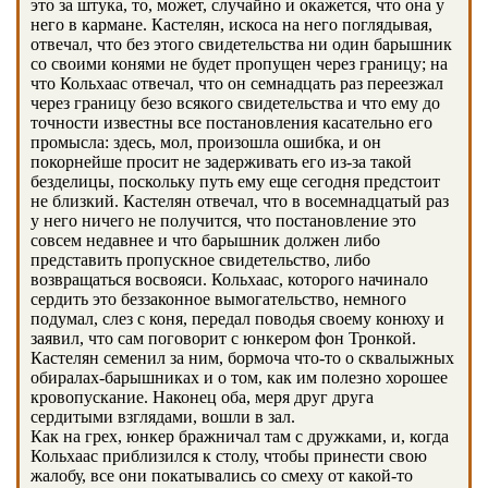
это за штука, то, может, случайно и окажется, что она у
него в кармане. Кастелян, искоса на него поглядывая,
отвечал, что без этого свидетельства ни один барышник
со своими конями не будет пропущен через границу; на
что Кольхаас отвечал, что он семнадцать раз переезжал
через границу безо всякого свидетельства и что ему до
точности известны все постановления касательно его
промысла: здесь, мол, произошла ошибка, и он
покорнейше просит не задерживать его из-за такой
безделицы, поскольку путь ему еще сегодня предстоит
не близкий. Кастелян отвечал, что в восемнадцатый раз
у него ничего не получится, что постановление это
совсем недавнее и что барышник должен либо
представить пропускное свидетельство, либо
возвращаться восвояси. Кольхаас, которого начинало
сердить это беззаконное вымогательство, немного
подумал, слез с коня, передал поводья своему конюху и
заявил, что сам поговорит с юнкером фон Тронкой.
Кастелян семенил за ним, бормоча что-то о сквалыжных
обиралах-барышниках и о том, как им полезно хорошее
кровопускание. Наконец оба, меря друг друга
сердитыми взглядами, вошли в зал.
Как на грех, юнкер бражничал там с дружками, и, когда
Кольхаас приблизился к столу, чтобы принести свою
жалобу, все они покатывались со смеху от какой-то