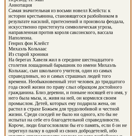
Аннотация
Самая значительная из восьми новелл Клейста: к
истории крестьянина, становящегося разбойником в
результате насилий, притеснений и произвола феодала,
искусственно пристегнута символическая угроза,
направленная против короля саксонского, вассала
Наполеона.
Генрих фон Клейст
Михаэль Кольхаас
Из старой хроники
На берегах Хавеля жил в середине шестнадцатого
столетия лошадиный барышник по имени Михаэль
Кольхаас, сын школьного учителя, один из самых
справедливых, но и самых страшных людей того
времени. Необыкновенный этот человек до тридцатого
года своей жизни по праву слыл образцом достойного
гражданина. Близ деревни, и поныне носящей его имя, у
него была мыза, и, живя на ней, он кормился своим
промыслом. Детей, которых ему подарила жена, он
растил в страхе Божьем для трудолюбивой и честной
жизни. Среди соседей не было ни одного, кто бы не
испытал на себе его благодетельной справедливости.
Короче, люди благословляли бы его память, если б он не
перегнул палку в одной из своих добродетелей, ибо