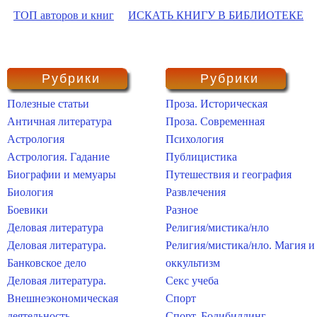
ТОП авторов и книг
ИСКАТЬ КНИГУ В БИБЛИОТЕКЕ
Рубрики
Рубрики
Полезные статьи
Проза. Историческая
Античная литература
Проза. Современная
Астрология
Психология
Астрология. Гадание
Публицистика
Биографии и мемуары
Путешествия и география
Биология
Развлечения
Боевики
Разное
Деловая литература
Религия/мистика/нло
Деловая литература.
Религия/мистика/нло. Магия и
Банковское дело
оккультизм
Деловая литература.
Секс учеба
Внешнеэкономическая
Спорт
деятельность
Спорт. Бодибилдинг