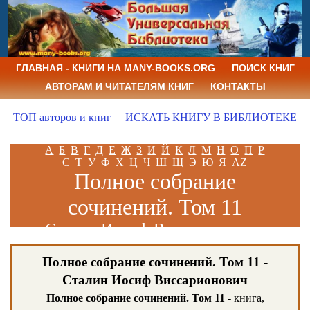
ГЛАВНАЯ - КНИГИ НА MANY-BOOKS.ORG
ПОИСК КНИГ
АВТОРАМ И ЧИТАТЕЛЯМ КНИГ
КОНТАКТЫ
ТОП авторов и книг
ИСКАТЬ КНИГУ В БИБЛИОТЕКЕ
А
Б
В
Г
Д
Е
Ж
З
И
Й
К
Л
М
Н
О
П
Р
С
Т
У
Ф
Х
Ц
Ч
Ш
Щ
Э
Ю
Я
AZ
Полное собрание
сочинений. Том 11
Сталин Иосиф Виссарионович
Полное собрание сочинений. Том 11 -
Сталин Иосиф Виссарионович
Полное собрание сочинений. Том 11
- книга,