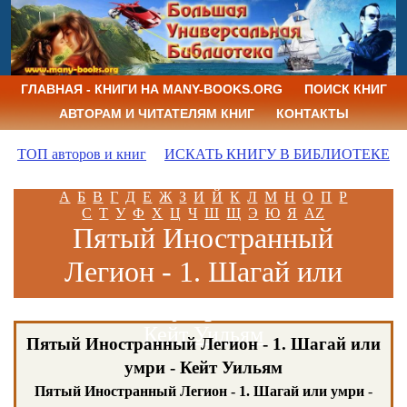
ГЛАВНАЯ - КНИГИ НА MANY-BOOKS.ORG
ПОИСК КНИГ
АВТОРАМ И ЧИТАТЕЛЯМ КНИГ
КОНТАКТЫ
ТОП авторов и книг
ИСКАТЬ КНИГУ В БИБЛИОТЕКЕ
А
Б
В
Г
Д
Е
Ж
З
И
Й
К
Л
М
Н
О
П
Р
С
Т
У
Ф
Х
Ц
Ч
Ш
Щ
Э
Ю
Я
AZ
Пятый Иностранный
Легион - 1. Шагай или
умри
Кейт Уильям
Пятый Иностранный Легион - 1. Шагай или
умри - Кейт Уильям
Пятый Иностранный Легион - 1. Шагай или умри
-