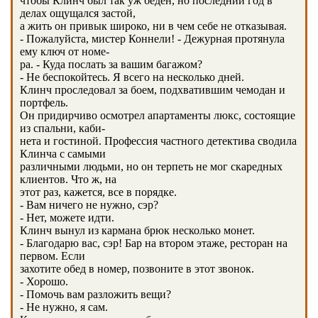
чтобы Клинч был так уж беден, но последний год в
делах ощущался застой,
а жить он привык широко, ни в чем себе не отказывая.
- Пожалуйста, мистер Коннели! - Дежурная протянула
ему ключ от номе-
ра. - Куда послать за вашим багажом?
- Не беспокойтесь. Я всего на несколько дней.
Клинч проследовал за боем, подхватившим чемодан и
портфель.
Он придирчиво осмотрел апартаменты люкс, состоящие
из спальни, каби-
нета и гостиной. Профессия частного детектива сводила
Клинча с самыми
различными людьми, но он терпеть не мог скаредных
клиентов. Что ж, на
этот раз, кажется, все в порядке.
- Вам ничего не нужно, сэр?
- Нет, можете идти.
Клинч вынул из кармана брюк несколько монет.
- Благодарю вас, сэр! Бар на втором этаже, ресторан на
первом. Если
захотите обед в номер, позвоните в этот звонок.
- Хорошо.
- Помочь вам разложить вещи?
- Не нужно, я сам.