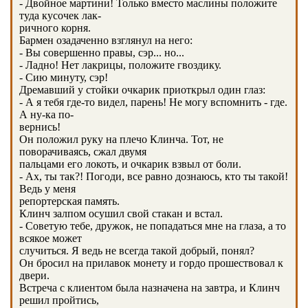
- Двойное мартини! Только вместо маслины положите
туда кусочек лак-
ричного корня.
Бармен озадаченно взглянул на него:
- Вы совершенно правы, сэр... но...
- Ладно! Нет лакрицы, положите гвоздику.
- Сию минуту, сэр!
Дремавший у стойки очкарик приоткрыл один глаз:
- А я тебя где-то видел, парень! Не могу вспомнить - где.
А ну-ка по-
вернись!
Он положил руку на плечо Клинча. Тот, не
поворачиваясь, сжал двумя
пальцами его локоть, и очкарик взвыл от боли.
- Ах, ты так?! Погоди, все равно дознаюсь, кто ты такой!
Ведь у меня
репортерская память.
Клинч залпом осушил свой стакан и встал.
- Советую тебе, дружок, не попадаться мне на глаза, а то
всякое может
случиться. Я ведь не всегда такой добрый, понял?
Он бросил на прилавок монету и гордо прошествовал к
двери.
Встреча с клиентом была назначена на завтра, и Клинч
решил пройтись,