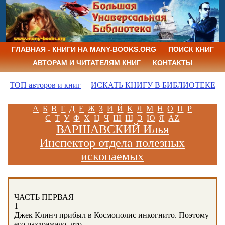
ГЛАВНАЯ - КНИГИ НА MANY-BOOKS.ORG
ПОИСК КНИГ
АВТОРАМ И ЧИТАТЕЛЯМ КНИГ
КОНТАКТЫ
ТОП авторов и книг
ИСКАТЬ КНИГУ В БИБЛИОТЕКЕ
А
Б
В
Г
Д
Е
Ж
З
И
Й
К
Л
М
Н
О
П
Р
С
Т
У
Ф
Х
Ц
Ч
Ш
Щ
Э
Ю
Я
AZ
ВАРШАВСКИЙ Илья
Инспектор отдела полезных
ископаемых
ЧАСТЬ ПЕРВАЯ
1
Джек Клинч прибыл в Космополис инкогнито. Поэтому
его раздражало, что