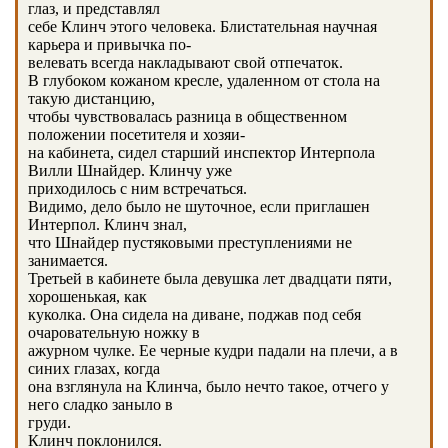
глаз, и представлял
себе Клинч этого человека. Блистательная научная
карьера и привычка по-
велевать всегда накладывают свой отпечаток.
В глубоком кожаном кресле, удаленном от стола на
такую дистанцию,
чтобы чувствовалась разница в общественном
положении посетителя и хозяи-
на кабинета, сидел старший инспектор Интерпола
Вилли Шнайдер. Клинчу уже
приходилось с ним встречаться.
Видимо, дело было не шуточное, если приглашен
Интерпол. Клинч знал,
что Шнайдер пустяковыми преступлениями не
занимается.
Третьей в кабинете была девушка лет двадцати пяти,
хорошенькая, как
куколка. Она сидела на диване, поджав под себя
очаровательную ножку в
ажурном чулке. Ее черные кудри падали на плечи, а в
синих глазах, когда
она взглянула на Клинча, было нечто такое, отчего у
него сладко заныло в
груди.
Клинч поклонился.