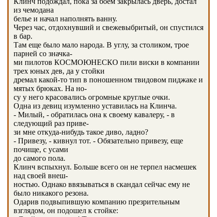
Клинч подождал, пока за боем закрылась дверь, достал
из чемодана
белье и начал наполнять ванну.
Через час, отдохнувший и свежевыбритый, он спустился
в бар.
Там еще было мало народа. В углу, за столиком, трое
парней со значка-
ми пилотов КОСМОЮНЕСКО пили виски в компании
трех юных дев, да у стойки
дремал какой-то тип в поношенном твидовом пиджаке и
мятых брюках. На но-
су у него красовались огромные круглые очки.
Одна из девиц изумленно уставилась на Клинча.
- Милый, - обратилась она к своему кавалеру, - в
следующий раз приве-
зи мне откуда-нибудь такое диво, ладно?
- Привезу, - кивнул тот. - Обязательно привезу, еще
почище, с усами
до самого пола.
Клинч вспыхнул. Больше всего он не терпел насмешек
над своей внеш-
ностью. Однако ввязываться в скандал сейчас ему не
было никакого резона.
Одарив подвыпившую компанию презрительным
взглядом, он подошел к стойке: