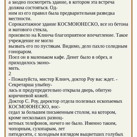
а заодно посмотреть здание, в котором эта встреча
должна состояться. Од-
ним из его правил была предварительная разведка
местности.
Сорокаэтажное здание КОСМОЮНЕСКО, все из бетона
и матового стекла,
произвело на Клинча благоприятное впечатление. Такое
учреждение не могло
вызвать его по пустякам. Видимо, дело пахло солидным
гонораром.
Поел он в маленьком кафе. Денег было в обрез, и
приходилось эконо-
мить.
2
- Пожалуйста, мистер Клинч, доктор Роу вас ждет. -
Секретарша улыбну-
лась и предупредительно открыла дверь, обитую
коричневой кожей.
Доктор С. Роу, директор отдела полезных ископаемых
КОСМОЮНЕСКО, вос-
седал за большим письменным столом, на котором,
кроме нескольких разноц-
ветных телефонов, ничего не было. Именно таким,
чопорным, сухопарым, лет
пятидесяти, с холодным взглядом выцветших голубых