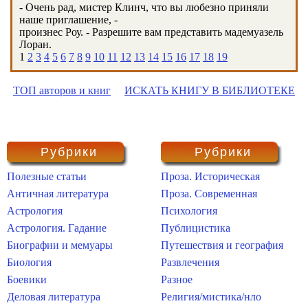
- Очень рад, мистер Клинч, что вы любезно приняли
наше приглашение, -
произнес Роу. - Разрешите вам представить мадемуазель
Лоран.
1
2
3
4
5
6
7
8
9
10
11
12
13
14
15
16
17
18
19
ТОП авторов и книг
ИСКАТЬ КНИГУ В БИБЛИОТЕКЕ
Рубрики
Рубрики
Полезные статьи
Проза. Историческая
Античная литература
Проза. Современная
Астрология
Психология
Астрология. Гадание
Публицистика
Биографии и мемуары
Путешествия и география
Биология
Развлечения
Боевики
Разное
Деловая литература
Религия/мистика/нло