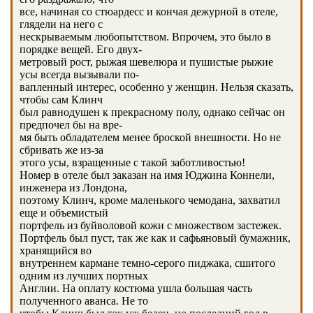
все, начиная со стюардесс и кончая дежурной в отеле,
глядели на него с
нескрываемым любопытством. Впрочем, это было в
порядке вещей. Его двух-
метровый рост, рыжая шевелюра и пушистые рыжие
усы всегда вызывали по-
вапленный интерес, особенно у женщин. Нельзя сказать,
чтобы сам Клинч
был равнодушен к прекрасному полу, однако сейчас он
предпочел бы на вре-
мя быть обладателем менее броской внешности. Но не
сбривать же из-за
этого усы, взращенные с такой заботливостью!
Номер в отеле был заказан на имя Юджина Коннели,
инженера из Лондона,
поэтому Клинч, кроме маленького чемодана, захватил
еще и объемистый
портфель из буйволовой кожи с множеством застежек.
Портфель был пуст, так же как и сафьяновый бумажник,
хранящийся во
внутреннем кармане темно-серого пиджака, сшитого
одним из лучших портных
Англии. На оплату костюма ушла большая часть
полученного аванса. Не то