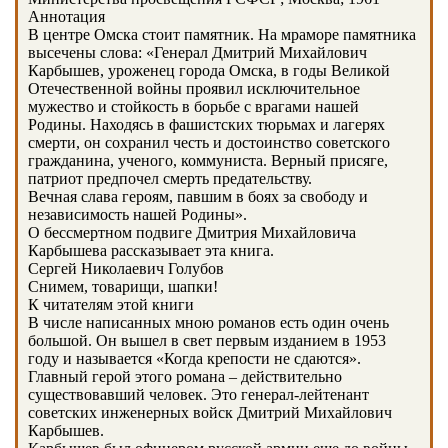
Аннотация
В центре Омска стоит памятник. На мраморе памятника
высечены слова: «Генерал Дмитрий Михайлович
Карбышев, уроженец города Омска, в годы Великой
Отечественной войны проявил исключительное
мужество и стойкость в борьбе с врагами нашей
Родины. Находясь в фашистских тюрьмах и лагерях
смерти, он сохранил честь и достоинство советского
гражданина, ученого, коммуниста. Верный присяге,
патриот предпочел смерть предательству.
Вечная слава героям, павшим в боях за свободу и
независимость нашей Родины».
О бессмертном подвиге Дмитрия Михайловича
Карбышева рассказывает эта книга.
Сергей Николаевич Голубов
Снимем, товарищи, шапки!
К читателям этой книги
В числе написанных мною романов есть один очень
большой. Он вышел в свет первым изданием в 1953
году и называется «Когда крепости не сдаются».
Главный герой этого романа – действительно
существовавший человек. Это генерал-лейтенант
советских инженерных войск Дмитрий Михайлович
Карбышев.