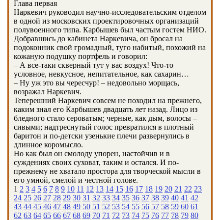
Глава первая
Наркевич руководил научно-исследовательским отделом
в одной из московских проектировочных организаций
полувоенного типа. Карбышев был частым гостем НИО.
Добравшись до кабинета Наркевича, он бросал на
подоконник свой громадный, туго набитый, похожий на
кожаную подушку портфель и говорил:
– А все-таки скверный тут у вас воздух! Что-то
условное, невкусное, непитательное, как сахарин…
– Ну уж это вы чересчур! – недовольно морщась,
возражал Наркевич.
Теперешний Наркевич совсем не походил на прежнего,
каким знал его Карбышев двадцать лет назад. Лицо из
бледного стало сероватым; черные, как дым, волосы –
сивыми; надтреснутый голос превратился в плотный
баритон и по-детски узенькие плечи развернулись в
длинное коромысло.
Но как был он смолоду упорен, настойчив и в
суждениях своих суховат, таким и остался. И по-
прежнему не хватало простора для творческой мысли в
его умной, смелой и честной голове.
1
2
3
4
5
6
7
8
9
10
11
12
13
14
15
16
17
18
19
20
21
22
23
24
25
26
27
28
29
30
31
32
33
34
35
36
37
38
39
40
41
42
43
44
45
46
47
48
49
50
51
52
53
54
55
56
57
58
59
60
61
62
63
64
65
66
67
68
69
70
71
72
73
74
75
76
77
78
79
80