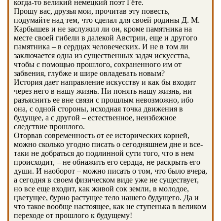
когда-то великий немецкий поэт Гёте.
Прошу вас, друзья мои, прочитав эту повесть,
подумайте над тем, что сделал для своей родины Д. М.
Карбышев и не заслужил ли он, кроме памятника на
месте своей гибели в далекой Австрии, еще и другого
памятника – в сердцах человеческих. И не в том ли
заключается одна из существенных задач искусства,
чтобы с помощью прошлого, сохраненного им от
забвения, глубже и шире овладевать новым?
История дает направление искусству и как бы входит
через него в нашу жизнь. Ни понять нашу жизнь, ни
разъяснить ее вне связи с прошлым невозможно, ибо
она, с одной стороны, исходная точка движения в
будущее, а с другой – естественное, неизбежное
следствие прошлого.
Оторвав современность от ее исторических корней,
можно сколько угодно писать о сегодняшнем дне и все-
таки не добраться до подлинной сути того, что в нем
происходит, – не обнажить его сердца, не раскрыть его
души. И наоборот – можно писать о том, что было вчера,
а сегодня в своем физическом виде уже не существует,
но все еще входит, как живой сок земли, в молодое,
цветущее, бурно растущее тело нашего будущего. Да и
что такое вообще настоящее, как не ступенька в великом
переходе от прошлого к будущему!