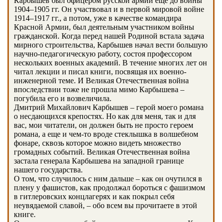
Карбышев был офицером русской армии еще до войны
1904–1905 гг. Он участвовал и в первой мировой войне
1914–1917 гг., а потом, уже в качестве командира
Красной Армии, был деятельным участником войны
гражданской. Когда перед нашей Родиной встала задача
мирного строительства, Карбышев начал вести большую
научно-педагогическую работу, состоя профессором
нескольких военных академий. В течение многих лет он
читал лекции и писал книги, посвящая их военно-
инженерной теме. И Великая Отечественная война
впоследствии тоже не прошла мимо Карбышева –
погубила его и возвеличила.
Дмитрий Михайлович Карбышев – герой моего романа
о несдающихся крепостях. Но как для меня, так и для
вас, мои читатели, он должен быть не просто героем
романа, а еще и чем-то вроде стеклышка в волшебном
фонаре, сквозь которое можно видеть множество
громадных событий. Великая Отечественная война
застала генерала Карбышева на западной границе
нашего государства.
О том, что случилось с ним дальше – как он очутился в
плену у фашистов, как продолжал бороться с фашизмом
в гитлеровских концлагерях и как покрыл себя
неувядаемой славой, – обо всем вы прочитаете в этой
книге.