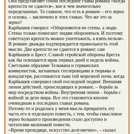
Она представляет собой последние главы романа «Когда
крепости не сдаются», кое в чем значительно
переделанные. То главное, что есть в романе – его зерно
и основа, – заключено в этих главах. Что же это за
зерно?
Карбышев говорил: «Обороняются не стены, а люди.
Стены только помогают людям обороняться. И поэтому
советскую крепость можно уничтожить, а взять нельзя».
В романе дважды подтверждается правильность этой
мысли. Две крепости не сдаются в романе: сам
Карбышев и Брест. Славой геройской обороны Бреста
как бы освещается мрак первых дней и недель войны.
Светлыми образами Тельмана и германских
коммунистов, загнанных гитлеровцами в тюрьмы и
концлагеря, рассеивается тьма той морозной ночи, когда
Карбышев совершил свой последний подвиг. Внешняя
линия действий, происходящих в романе, – борьба за
мир посредством войны. Внутренняя линия – борьба с
войной за дело мира. Все это становится вполне
очевидным в последних главах романа.
Потому-то и родилась у меня мысль превратить эту
часть его в отдельную повесть, с тем, чтобы смысловое
зерно большого произведения стало доступно и
читателям маленькой повести.
«Время преходяще, искусство долговечно», – сказал