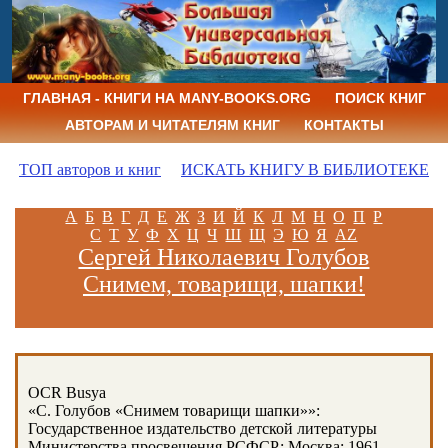
ГЛАВНАЯ - КНИГИ НА MANY-BOOKS.ORG
ПОИСК КНИГ
АВТОРАМ И ЧИТАТЕЛЯМ КНИГ
КОНТАКТЫ
ТОП авторов и книг
ИСКАТЬ КНИГУ В БИБЛИОТЕКЕ
А
Б
В
Г
Д
Е
Ж
З
И
Й
К
Л
М
Н
О
П
Р
С
Т
У
Ф
Х
Ц
Ч
Ш
Щ
Э
Ю
Я
AZ
Сергей Николаевич Голубов
Снимем, товарищи, шапки!
OCR Busya
«С. Голубов «Снимем товарищи шапки»»:
Государственное издательство детской литературы
Министерства просвещения РСФСР; Москва; 1961