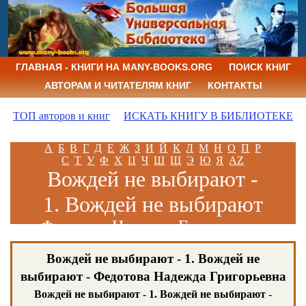
ГЛАВНАЯ - КНИГИ НА MANY-BOOKS.ORG
ПОИСК КНИГ
АВТОРАМ И ЧИТАТЕЛЯМ КНИГ
КОНТАКТЫ
ТОП авторов и книг
ИСКАТЬ КНИГУ В БИБЛИОТЕКЕ
А
Б
В
Г
Д
Е
Ж
З
И
Й
К
Л
М
Н
О
П
Р
С
Т
У
Ф
Х
Ц
Ч
Ш
Щ
Э
Ю
Я
AZ
Вождей не выбирают -
1. Вождей не выбирают
Федотова Надежда Григорьевна
Вождей не выбирают - 1. Вождей не
выбирают - Федотова Надежда Григорьевна
Вождей не выбирают - 1. Вождей не выбирают
-