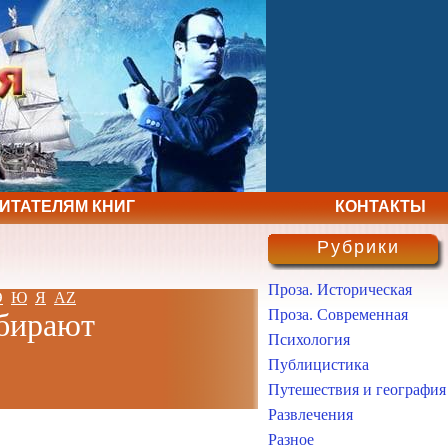
ЧИТАТЕЛЯМ КНИГ
КОНТАКТЫ
Рубрики
Проза. Историческая
Э
Ю
Я
AZ
Проза. Современная
ыбирают
Психология
Публицистика
Путешествия и география
Развлечения
Разное