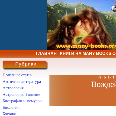
ГЛАВНАЯ - КНИГИ НА MANY-BOOKS.
Рубрики
Полезные статьи
А
Б
В
Г
Античная литература
Вождей
Астрология
Астрология. Гадание
Биографии и мемуары
Биология
Боевики