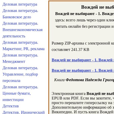
Деловая литература
Вождей не выб
Деловая литература.
Вождей не выбирают - 1. Вожд
Банковское дело
здесь: всего лишь через один кл
Деловая литература.
читать онлайн без регистрации и
Внешнеэкономическая
деятельность
Деловая литература.
Размер ZIP-архива c электронной 
Маркетинг, PR, реклама
составляет 241.37 KB
Деловая литература.
Вождей не выбирают - 1. Вождей
Менеджмент
Деловая литература.
Вождей не выбирают - 1. Вождей
Управление, подбор
Книга
Федотова Надежда Григор
персонала
Деловая литература.
Ценные бумаги,
Электронная книга
Вождей не выб
EPUB или PDF. Если вы захотите, ч
инвестиции
просто перешлите гиперссылку на э
Детектив
Дополнительную информацию об э
Википедии. И пусть книга Вождей 
Детектив. Иронический