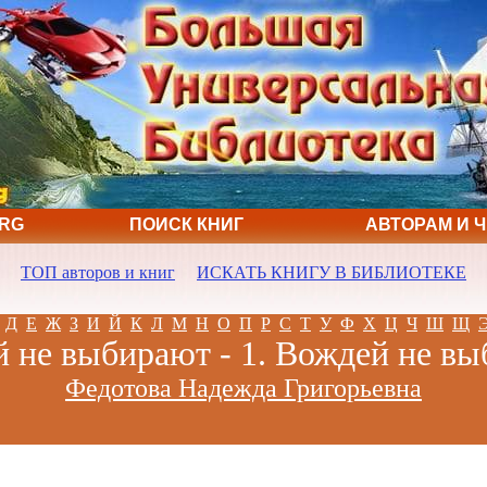
ORG
ПОИСК КНИГ
АВТОРАМ И 
ТОП авторов и книг
ИСКАТЬ КНИГУ В БИБЛИОТЕКЕ
Д
Е
Ж
З
И
Й
К
Л
М
Н
О
П
Р
С
Т
У
Ф
Х
Ц
Ч
Ш
Щ
 не выбирают - 1. Вождей не в
Федотова Надежда Григорьевна