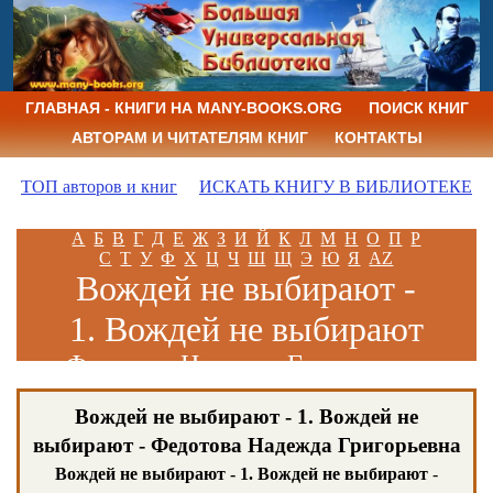
ГЛАВНАЯ - КНИГИ НА MANY-BOOKS.ORG
ПОИСК КНИГ
АВТОРАМ И ЧИТАТЕЛЯМ КНИГ
КОНТАКТЫ
ТОП авторов и книг
ИСКАТЬ КНИГУ В БИБЛИОТЕКЕ
А
Б
В
Г
Д
Е
Ж
З
И
Й
К
Л
М
Н
О
П
Р
С
Т
У
Ф
Х
Ц
Ч
Ш
Щ
Э
Ю
Я
AZ
Вождей не выбирают -
1. Вождей не выбирают
Федотова Надежда Григорьевна
Вождей не выбирают - 1. Вождей не
выбирают - Федотова Надежда Григорьевна
Вождей не выбирают - 1. Вождей не выбирают
-