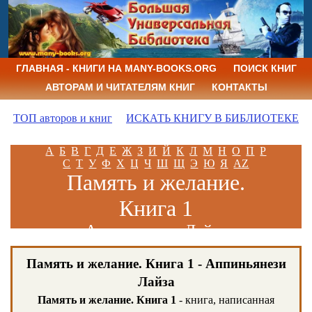
ГЛАВНАЯ - КНИГИ НА MANY-BOOKS.ORG
ПОИСК КНИГ
АВТОРАМ И ЧИТАТЕЛЯМ КНИГ
КОНТАКТЫ
ТОП авторов и книг
ИСКАТЬ КНИГУ В БИБЛИОТЕКЕ
А
Б
В
Г
Д
Е
Ж
З
И
Й
К
Л
М
Н
О
П
Р
С
Т
У
Ф
Х
Ц
Ч
Ш
Щ
Э
Ю
Я
AZ
Память и желание.
Книга 1
Аппиньянези Лайза
Память и желание. Книга 1 - Аппиньянези
Лайза
Память и желание. Книга 1
- книга, написанная